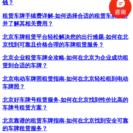
钱？
租赁车牌手续费详解-如何选择合适的租赁车牌服务
并了解其相关费用？
北京车牌租赁平台轻松解决您的出行难题-如何在北
京找到可靠且价格合理的车牌租赁服务？
北京企业租赁车牌全攻略-如何在北京为企业成功租
赁到合适的车牌？
北京电动车牌照租赁指南-如何在北京轻松租到电动
车牌照？
北京好车牌号租赁服务-如何在北京找到性价比高的
车牌号租赁方案？
北京靠谱的租赁车牌指南-如何在北京找到安全可靠
的车牌租赁服务？