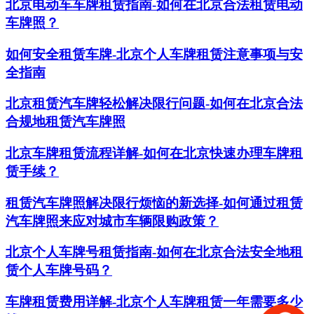
北京电动车车牌租赁指南-如何在北京合法租赁电动
车牌照？
如何安全租赁车牌-北京个人车牌租赁注意事项与安
全指南
北京租赁汽车牌轻松解决限行问题-如何在北京合法
合规地租赁汽车牌照
北京车牌租赁流程详解-如何在北京快速办理车牌租
赁手续？
租赁汽车牌照解决限行烦恼的新选择-如何通过租赁
汽车牌照来应对城市车辆限购政策？
北京个人车牌号租赁指南-如何在北京合法安全地租
赁个人车牌号码？
车牌租赁费用详解-北京个人车牌租赁一年需要多少