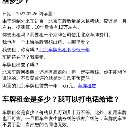
格多少？
日期：2022-02-26
阅读量：
由于限制外来车进京，北京车牌数量越来越稀缺。应该是一月
左右。据测算，10年后将有12万左右。
你想出租吗？我要租一个京牌公司使用北京车牌费用。
我也有一个上海品牌我想出租。去哪里看？
我想租，你有吗？
北京车牌出租多少钱一年
车牌还在吗？我要租。
车牌租出去了吗？
北京车牌网提醒：还是有靠谱的，但一定要审核。你不能相信
谁说的。不质疑或评论就是对自己不负责任！
闲置的北京车牌租赁费一年1.5万元。
车牌租赁
​车牌租金是多少？我可以打电话给谁？
车牌租金是多少？价格从几万到几十万不等。此外，租用车牌
也不可靠。一旦原车主发生债务纠纷或财产纠纷，车牌的车主
不属于您，当然您的合同也无效。