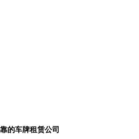
可靠的车牌租赁公司