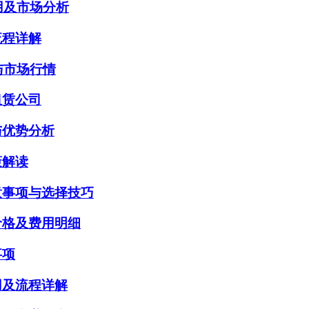
用及市场分析
流程详解
与市场行情
租赁公司
与优势分析
策解读
意事项与选择技巧
价格及费用明细
事项
用及流程详解