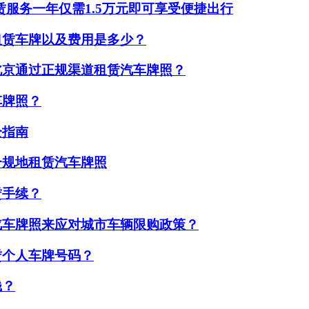
赁服务一年仅需1.5万元即可享受便捷出行
租赁车牌以及费用是多少？
北京通过正规渠道租赁汽车牌照？
车牌照？
全指南
合规地租赁汽车牌照
赁手续？
汽车牌照来应对城市车辆限购政策？
赁个人车牌号码？
钱？