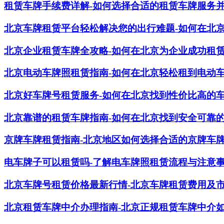
租赁车牌手续费详解-如何选择合适的租赁车牌服务
北京车牌租赁平台轻松解决您的出行难题-如何在北
北京企业租赁车牌全攻略-如何在北京为企业成功租
北京电动车牌照租赁指南-如何在北京轻松租到电动
北京好车牌号租赁服务-如何在北京找到性价比高的
北京靠谱的租赁车牌指南-如何在北京找到安全可靠
京牌车牌租赁指南-北京地区如何选择合适的京牌车
电车牌子可以租赁吗-了解电车牌照租赁流程与注意
北京车牌号租赁价格最新行情-北京车牌租赁费用及
北京租赁车牌中介办理指南-北京正规租赁车牌中介