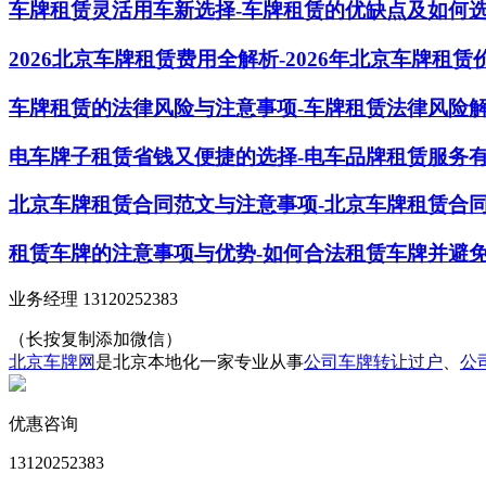
车牌租赁灵活用车新选择-车牌租赁的优缺点及如何
2026北京车牌租赁费用全解析-2026年北京车牌租
车牌租赁的法律风险与注意事项-车牌租赁法律风险
电车牌子租赁省钱又便捷的选择-电车品牌租赁服务
北京车牌租赁合同范文与注意事项-北京车牌租赁合
租赁车牌的注意事项与优势-如何合法租赁车牌并避
业务经理 13120252383
（长按复制添加微信）
北京车牌网
是北京本地化一家专业从事
公司车牌转让过户
、
公
优惠咨询
13120252383