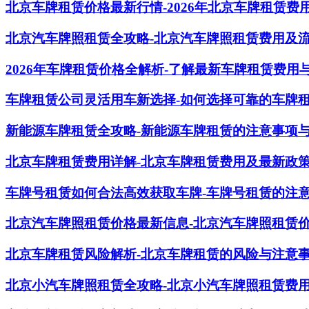
北京车牌租赁价格最新行情-2026年北京车牌租赁费
北京汽车牌照租赁全攻略-北京汽车牌照租赁费用及
2026年车牌租赁价格全解析-了解最新车牌租赁费用
车牌租赁公司灵活用车新选择-如何选择可靠的车牌
新能源车牌租赁全攻略-新能源车牌租赁的注意事项
北京车牌租赁费用详解-北京车牌租赁费用及最新政
车牌号租赁如何合法高效获取车牌-车牌号租赁的注
北京汽车牌照租赁价格最新信息-北京汽车牌照租赁
北京车牌租赁风险解析-北京车牌租赁的风险与注意
北京小汽车牌照租赁全攻略-北京小汽车牌照租赁费