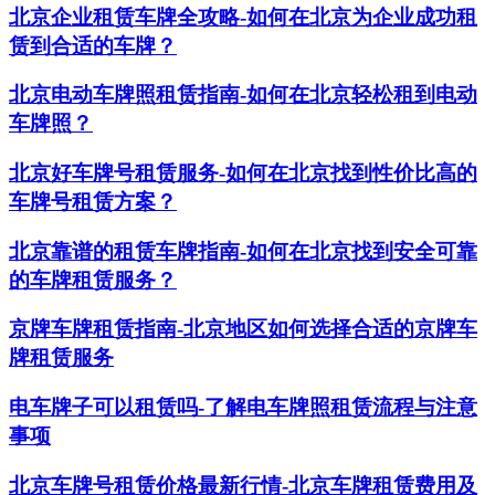
北京企业租赁车牌全攻略-如何在北京为企业成功租
赁到合适的车牌？
北京电动车牌照租赁指南-如何在北京轻松租到电动
车牌照？
北京好车牌号租赁服务-如何在北京找到性价比高的
车牌号租赁方案？
北京靠谱的租赁车牌指南-如何在北京找到安全可靠
的车牌租赁服务？
京牌车牌租赁指南-北京地区如何选择合适的京牌车
牌租赁服务
电车牌子可以租赁吗-了解电车牌照租赁流程与注意
事项
北京车牌号租赁价格最新行情-北京车牌租赁费用及