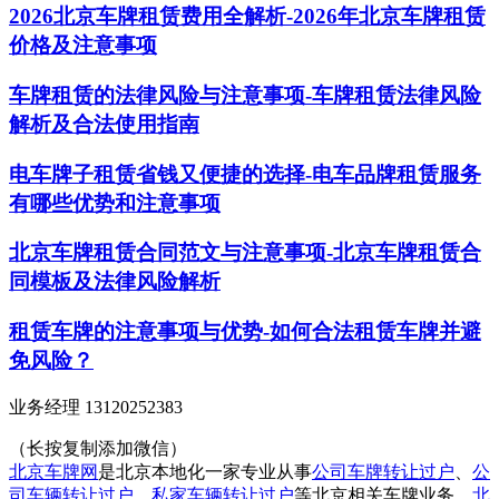
2026北京车牌租赁费用全解析-2026年北京车牌租赁
价格及注意事项
车牌租赁的法律风险与注意事项-车牌租赁法律风险
解析及合法使用指南
电车牌子租赁省钱又便捷的选择-电车品牌租赁服务
有哪些优势和注意事项
北京车牌租赁合同范文与注意事项-北京车牌租赁合
同模板及法律风险解析
租赁车牌的注意事项与优势-如何合法租赁车牌并避
免风险？
业务经理 13120252383
（长按复制添加微信）
北京车牌网
是北京本地化一家专业从事
公司车牌转让过户
、
公
司车辆转让过户
、
私家车辆转让过户
等北京相关车牌业务。
北