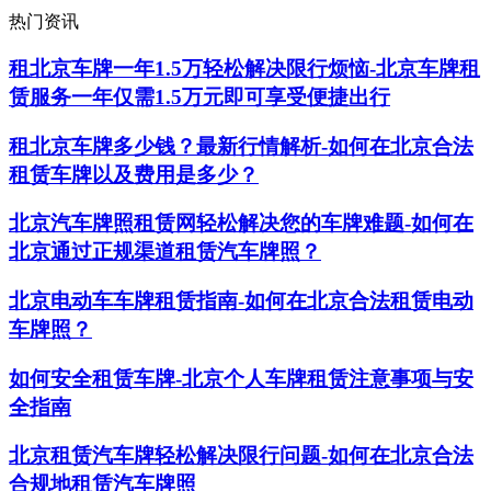
热门资讯
租北京车牌一年1.5万轻松解决限行烦恼-北京车牌租
赁服务一年仅需1.5万元即可享受便捷出行
租北京车牌多少钱？最新行情解析-如何在北京合法
租赁车牌以及费用是多少？
北京汽车牌照租赁网轻松解决您的车牌难题-如何在
北京通过正规渠道租赁汽车牌照？
北京电动车车牌租赁指南-如何在北京合法租赁电动
车牌照？
如何安全租赁车牌-北京个人车牌租赁注意事项与安
全指南
北京租赁汽车牌轻松解决限行问题-如何在北京合法
合规地租赁汽车牌照