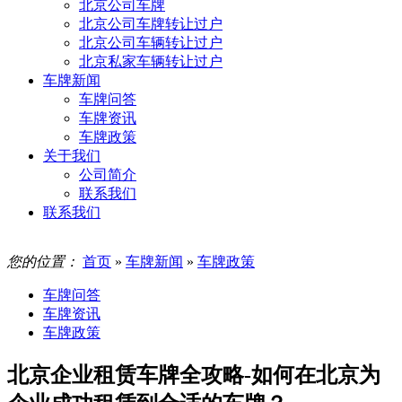
北京公司车牌
北京公司车牌转让过户
北京公司车辆转让过户
北京私家车辆转让过户
车牌新闻
车牌问答
车牌资讯
车牌政策
关于我们
公司简介
联系我们
联系我们
您的位置：
首页
»
车牌新闻
»
车牌政策
车牌问答
车牌资讯
车牌政策
北京企业租赁车牌全攻略-如何在北京为