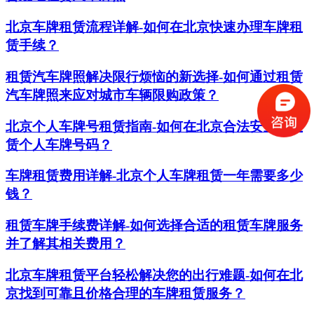
北京车牌租赁流程详解-如何在北京快速办理车牌租
赁手续？
租赁汽车牌照解决限行烦恼的新选择-如何通过租赁
汽车牌照来应对城市车辆限购政策？
北京个人车牌号租赁指南-如何在北京合法安全地租
赁个人车牌号码？
车牌租赁费用详解-北京个人车牌租赁一年需要多少
钱？
租赁车牌手续费详解-如何选择合适的租赁车牌服务
并了解其相关费用？
北京车牌租赁平台轻松解决您的出行难题-如何在北
京找到可靠且价格合理的车牌租赁服务？