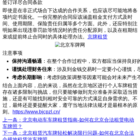
签订详尽合同条款
即使是在非正式场合下达成的合作关系，也应该尽可能地将各
项约定书面化。一份完整的合同应该涵盖租金支付方式及时
间、使用期限、保险责任归属等多个方面。此外，还应特别注
明如果出现违章罚款等情况时的责任分配原则，以及在租期结
束或提前终止合同时的具体处理办法。
京牌租赁
注意事项
保持沟通畅通
：在整个合作过程中，双方都应当保持良好
谨慎处理财务往来
：涉及到金钱交易时一定要小心谨慎，
考虑长期影响
：考虑到政策调整等因素可能会对未来产生
结合上面内容，总的来说，虽然在北京地区进行个人车牌租赁
存在诸多限制与挑战，但只要能够做到充分准备并采取适当措
施，还是有可能找到相对安全可靠的方式满足自身需求的。不
过，最终还是要提醒大家，遵守当地法律法规才是最根本的原
则。
https://www.bjcpzl.cn/
上一条
：北京电动车车牌租赁指南-如何在北京合法租赁电动
车牌照？
下一条
：北京租赁汽车牌轻松解决限行问题-如何在北京合法
合规地租赁汽车牌照