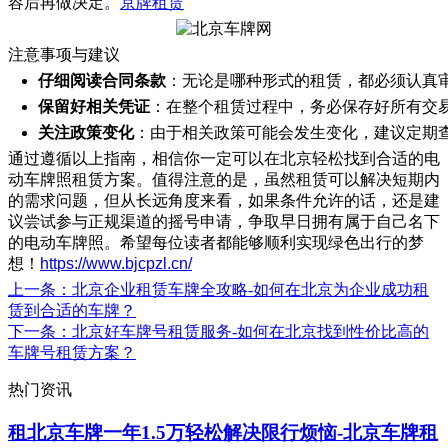
容后再做决定。
京牌租赁
注意事项与建议
仔细阅读合同条款
：无论是哪种形式的租赁，都必须认真
保留好相关凭证
：在整个租赁过程中，务必保存好所有交
关注政策变化
：由于相关政策可能会发生变化，建议定期
通过遵循以上指南，相信你一定可以在北京轻松找到合适的电
动车牌照租赁方案。值得注意的是，虽然租赁可以解决短期内
的需求问题，但从长远角度来看，如果条件允许的话，还是建
议尝试参与正规渠道的摇号申请，争取早日拥有属于自己名下
的电动车牌照。希望每位读者都能够顺利实现绿色出行的梦
想！
https://www.bjcpzl.cn/
上一条
：北京企业租赁车牌全攻略-如何在北京为企业成功租
赁到合适的车牌？
下一条
：北京好车牌号租赁服务-如何在北京找到性价比高的
车牌号租赁方案？
热门资讯
租北京车牌一年1.5万轻松解决限行烦恼-北京车牌租