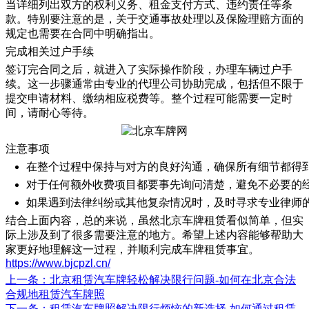
当详细列出双方的权利义务、租金支付方式、违约责任等条
款。特别要注意的是，关于交通事故处理以及保险理赔方面的
规定也需要在合同中明确指出。
完成相关过户手续
签订完合同之后，就进入了实际操作阶段，办理车辆过户手
续。这一步骤通常由专业的代理公司协助完成，包括但不限于
提交申请材料、缴纳相应税费等。整个过程可能需要一定时
间，请耐心等待。
注意事项
在整个过程中保持与对方的良好沟通，确保所有细节都得
对于任何额外收费项目都要事先询问清楚，避免不必要的
如果遇到法律纠纷或其他复杂情况时，及时寻求专业律师
结合上面内容，总的来说，虽然北京车牌租赁看似简单，但实
际上涉及到了很多需要注意的地方。希望上述内容能够帮助大
家更好地理解这一过程，并顺利完成车牌租赁事宜。
https://www.bjcpzl.cn/
上一条
：北京租赁汽车牌轻松解决限行问题-如何在北京合法
合规地租赁汽车牌照
下一条
：租赁汽车牌照解决限行烦恼的新选择-如何通过租赁