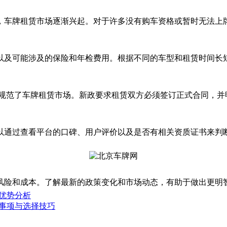
，车牌租赁市场逐渐兴起。对于许多没有购车资格或暂时无法上
以及可能涉及的保险和年检费用。根据不同的车型和租赁时间长
步规范了车牌租赁市场。新政要求租赁双方必须签订正式合同，
以通过查看平台的口碑、用户评价以及是否有相关资质证书来判
风险和成本。了解最新的政策变化和市场动态，有助于做出更明
优势分析
事项与选择技巧