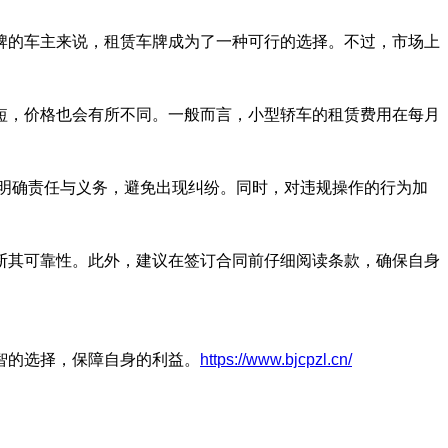
牌的车主来说，租赁车牌成为了一种可行的选择。不过，市场上
短，价格也会有所不同。一般而言，小型轿车的租赁费用在每月
并明确责任与义务，避免出现纠纷。同时，对违规操作的行为加
断其可靠性。此外，建议在签订合同前仔细阅读条款，确保自身
智的选择，保障自身的利益。
https://www.bjcpzl.cn/