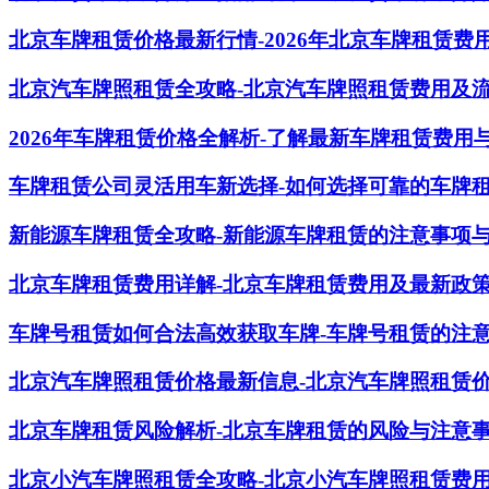
北京车牌租赁价格最新行情-2026年北京车牌租赁费
北京汽车牌照租赁全攻略-北京汽车牌照租赁费用及
2026年车牌租赁价格全解析-了解最新车牌租赁费用
车牌租赁公司灵活用车新选择-如何选择可靠的车牌
新能源车牌租赁全攻略-新能源车牌租赁的注意事项
北京车牌租赁费用详解-北京车牌租赁费用及最新政
车牌号租赁如何合法高效获取车牌-车牌号租赁的注
北京汽车牌照租赁价格最新信息-北京汽车牌照租赁
北京车牌租赁风险解析-北京车牌租赁的风险与注意
北京小汽车牌照租赁全攻略-北京小汽车牌照租赁费