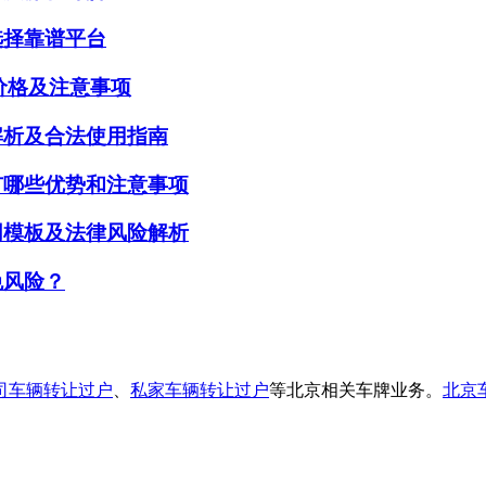
选择靠谱平台
赁价格及注意事项
解析及合法使用指南
有哪些优势和注意事项
同模板及法律风险解析
免风险？
司车辆转让过户
、
私家车辆转让过户
等北京相关车牌业务。
北京