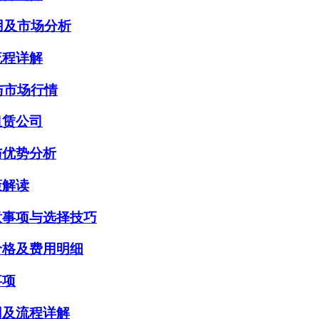
用及市场分析
流程详解
与市场行情
租赁公司
与优势分析
策解读
意事项与选择技巧
价格及费用明细
事项
用及流程详解