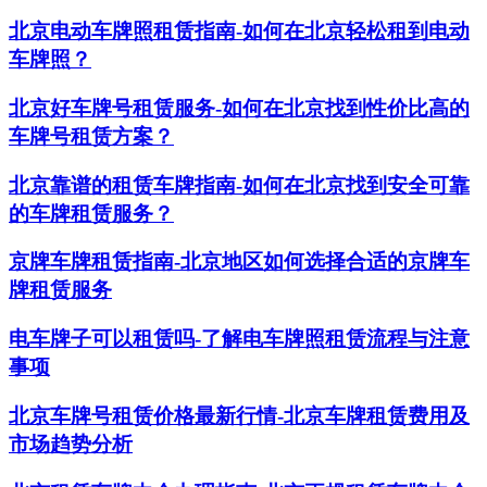
北京电动车牌照租赁指南-如何在北京轻松租到电动
车牌照？
北京好车牌号租赁服务-如何在北京找到性价比高的
车牌号租赁方案？
北京靠谱的租赁车牌指南-如何在北京找到安全可靠
的车牌租赁服务？
京牌车牌租赁指南-北京地区如何选择合适的京牌车
牌租赁服务
电车牌子可以租赁吗-了解电车牌照租赁流程与注意
事项
北京车牌号租赁价格最新行情-北京车牌租赁费用及
市场趋势分析