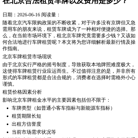
在北京合法租赁车牌以及费用是多少？
日期：2026-06-16
阅读量：
随着北京汽车限购政策的不断收紧，对于许多没有京牌但又急
需用车的朋友来说，租赁车牌成为了一种相对便捷的选择。那
么，在当前市场环境下，租北京车牌究竟需要多少钱？又该如
何合法地进行车牌租赁呢？本文将为您详细解析最新行情及操
作指南。
北京车牌租赁市场现状
由于北京实行严格的摇号制度，导致获取本地牌照难度极大，
这使得车牌租赁行业应运而生。不过值得注意的是，并非所有
形式的车牌租赁都是合法合规的，消费者在选择时需格外小心
谨慎。
租赁价格因素分析
影响北京车牌租金水平的主要因素包括但不限于：
车牌类型（如普通小客车指标与新能源车指标）
租赁期限长短
出租方信誉度
当前市场需求状况等