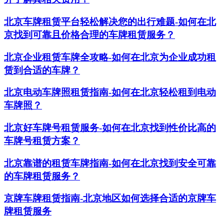
北京车牌租赁平台轻松解决您的出行难题-如何在北
京找到可靠且价格合理的车牌租赁服务？
北京企业租赁车牌全攻略-如何在北京为企业成功租
赁到合适的车牌？
北京电动车牌照租赁指南-如何在北京轻松租到电动
车牌照？
北京好车牌号租赁服务-如何在北京找到性价比高的
车牌号租赁方案？
北京靠谱的租赁车牌指南-如何在北京找到安全可靠
的车牌租赁服务？
京牌车牌租赁指南-北京地区如何选择合适的京牌车
牌租赁服务