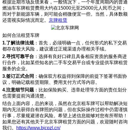
根据近期市场反馈来看，一般情况下，一个年度周期内的普通
燃油车车牌租赁费用大约在15000元至25000元人民币之间；
而对于新能源车辆，则可能会稍微便宜一些。当然，具体数额
还需视实际情况而定。
京牌租赁
如何合法租赁车牌
1.了解法律法规
：首先，必须明确一点，任何形式的私下交易
都存在较大风险，建议通过正规渠道办理相关手续。
2.寻找可靠平台
：选择有良好口碑且具备相应资质的服务商进
行合作，比如某些知名的二手车交易平台或专业提供车牌租赁
服务的企业。
3.签订正式合同
：确保双方权益得到保障的前提下签署书面协
议，明确记载租赁期限、费用支付方式等内容。
4.注意细节问题
：比如保险购买、违章处理等方面的责任划分
也需要提前沟通清楚。
结合上面内容，总的来说，虽然在北京租车牌可以帮助解决短
期内无法获得自有牌照的问题，但在实际操作过程中仍需谨慎
行事，尽量规避潜在风险。希望上述信息能够对您有所帮助！
如果您还有其他关于北京车牌租赁方面的问题，欢迎随时咨询
我们。
https://www.bjcpzl.cn/