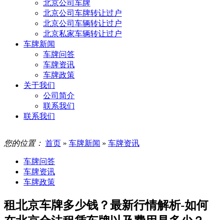
北京公司车牌
北京公司车牌转让过户
北京公司车辆转让过户
北京私家车辆转让过户
车牌新闻
车牌问答
车牌资讯
车牌政策
关于我们
公司简介
联系我们
联系我们
您的位置：
首页
»
车牌新闻
»
车牌资讯
车牌问答
车牌资讯
车牌政策
租北京车牌多少钱？最新行情解析-如何