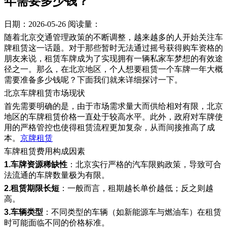
年需要多少钱？
日期：2026-05-26
阅读量：
随着北京交通管理政策的不断调整，越来越多的人开始关注车
牌租赁这一话题。对于那些暂时无法通过摇号获得购车资格的
朋友来说，租赁车牌成为了实现拥有一辆私家车梦想的有效途
径之一。那么，在北京地区，个人想要租赁一个车牌一年大概
需要准备多少钱呢？下面我们就来详细探讨一下。
北京车牌租赁市场现状
首先需要明确的是，由于市场需求量大而供给相对有限，北京
地区的车牌租赁价格一直处于较高水平。此外，政府对车牌使
用的严格管控也使得租赁流程更加复杂，从而间接推高了成
本。
京牌租赁
车牌租赁费用构成因素
1.车牌资源稀缺性
：北京实行严格的汽车限购政策，导致可合
法流通的车牌数量极为有限。
2.租赁期限长短
：一般而言，租期越长单价越低；反之则越
高。
3.车辆类型
：不同类型的车辆（如新能源车与燃油车）在租赁
时可能面临不同的价格标准。