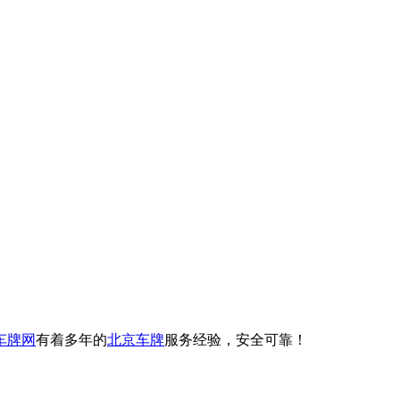
车牌网
有着多年的
北京车牌
服务经验，安全可靠！