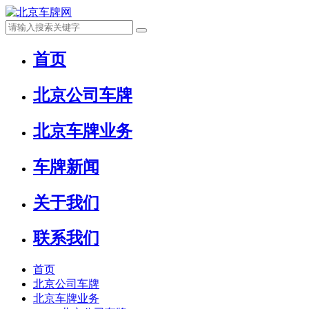
首页
北京公司车牌
北京车牌业务
车牌新闻
关于我们
联系我们
首页
北京公司车牌
北京车牌业务