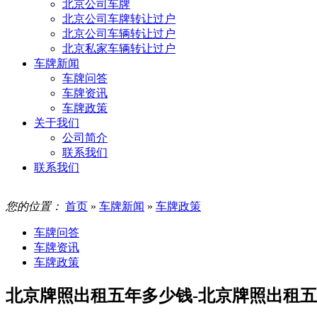
北京公司车牌
北京公司车牌转让过户
北京公司车辆转让过户
北京私家车辆转让过户
车牌新闻
车牌问答
车牌资讯
车牌政策
关于我们
公司简介
联系我们
联系我们
您的位置：
首页
»
车牌新闻
»
车牌政策
车牌问答
车牌资讯
车牌政策
北京牌照出租五年多少钱-北京牌照出租