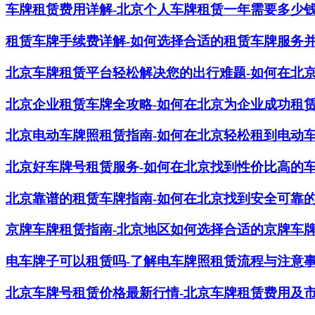
车牌租赁费用详解-北京个人车牌租赁一年需要多少
租赁车牌手续费详解-如何选择合适的租赁车牌服务
北京车牌租赁平台轻松解决您的出行难题-如何在北
北京企业租赁车牌全攻略-如何在北京为企业成功租
北京电动车牌照租赁指南-如何在北京轻松租到电动
北京好车牌号租赁服务-如何在北京找到性价比高的
北京靠谱的租赁车牌指南-如何在北京找到安全可靠
京牌车牌租赁指南-北京地区如何选择合适的京牌车
电车牌子可以租赁吗-了解电车牌照租赁流程与注意
北京车牌号租赁价格最新行情-北京车牌租赁费用及