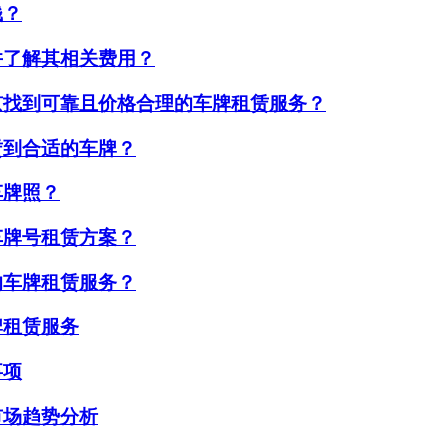
钱？
并了解其相关费用？
京找到可靠且价格合理的车牌租赁服务？
赁到合适的车牌？
车牌照？
车牌号租赁方案？
的车牌租赁服务？
牌租赁服务
事项
市场趋势分析