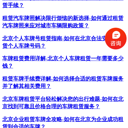
赁手续？
租赁汽车牌照解决限行烦恼的新选择-如何通过租赁
汽车牌照来应对城市车辆限购政策？
北京个人车牌号租赁指南-如何在北京合法安全地租
赁个人车牌号码？
车牌租赁费用详解-北京个人车牌租赁一年需要多少
钱？
租赁车牌手续费详解-如何选择合适的租赁车牌服务
并了解其相关费用？
北京车牌租赁平台轻松解决您的出行难题-如何在北
京找到可靠且价格合理的车牌租赁服务？
北京企业租赁车牌全攻略-如何在北京为企业成功租
赁到合适的车牌？