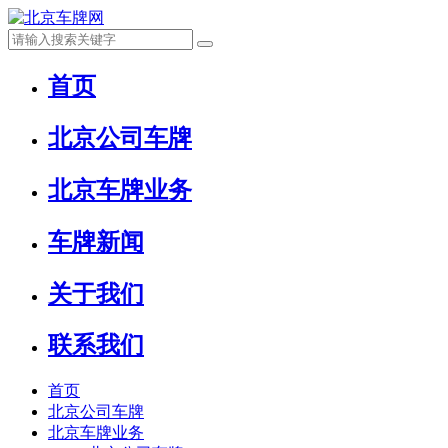
首页
北京公司车牌
北京车牌业务
车牌新闻
关于我们
联系我们
首页
北京公司车牌
北京车牌业务