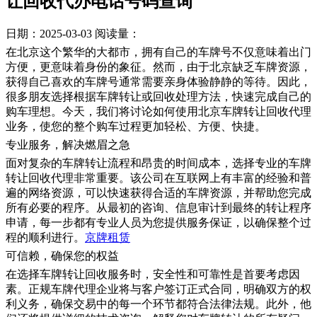
让回收代办电话号码查询
日期：2025-03-03
阅读量：
在北京这个繁华的大都市，拥有自己的车牌号不仅意味着出门
方便，更意味着身份的象征。然而，由于北京缺乏车牌资源，
获得自己喜欢的车牌号通常需要亲身体验静静的等待。因此，
很多朋友选择根据车牌转让或回收处理方法，快速完成自己的
购车理想。今天，我们将讨论如何使用北京车牌转让回收代理
业务，使您的整个购车过程更加轻松、方便、快捷。
专业服务，解决燃眉之急
面对复杂的车牌转让流程和昂贵的时间成本，选择专业的车牌
转让回收代理非常重要。该公司在互联网上有丰富的经验和普
遍的网络资源，可以快速获得合适的车牌资源，并帮助您完成
所有必要的程序。从最初的咨询、信息审计到最终的转让程序
申请，每一步都有专业人员为您提供服务保证，以确保整个过
程的顺利进行。
京牌租赁
可信赖，确保您的权益
在选择车牌转让回收服务时，安全性和可靠性是首要考虑因
素。正规车牌代理企业将与客户签订正式合同，明确双方的权
利义务，确保交易中的每一个环节都符合法律法规。此外，他