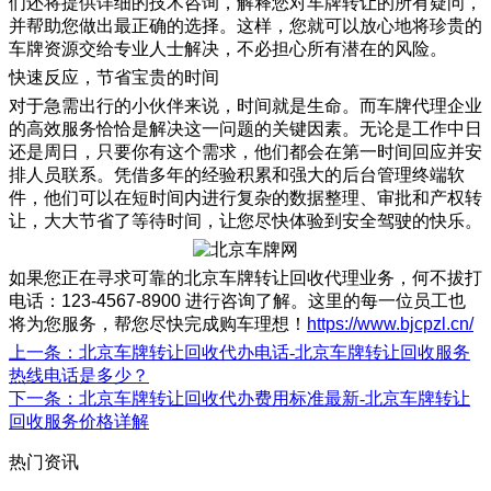
们还将提供详细的技术咨询，解释您对车牌转让的所有疑问，
并帮助您做出最正确的选择。这样，您就可以放心地将珍贵的
车牌资源交给专业人士解决，不必担心所有潜在的风险。
快速反应，节省宝贵的时间
对于急需出行的小伙伴来说，时间就是生命。而车牌代理企业
的高效服务恰恰是解决这一问题的关键因素。无论是工作中日
还是周日，只要你有这个需求，他们都会在第一时间回应并安
排人员联系。凭借多年的经验积累和强大的后台管理终端软
件，他们可以在短时间内进行复杂的数据整理、审批和产权转
让，大大节省了等待时间，让您尽快体验到安全驾驶的快乐。
如果您正在寻求可靠的北京车牌转让回收代理业务，何不拔打
电话：123-4567-8900 进行咨询了解。这里的每一位员工也
将为您服务，帮您尽快完成购车理想！
https://www.bjcpzl.cn/
上一条
：北京车牌转让回收代办电话-北京车牌转让回收服务
热线电话是多少？
下一条
：北京车牌转让回收代办费用标准最新-北京车牌转让
回收服务价格详解
热门资讯