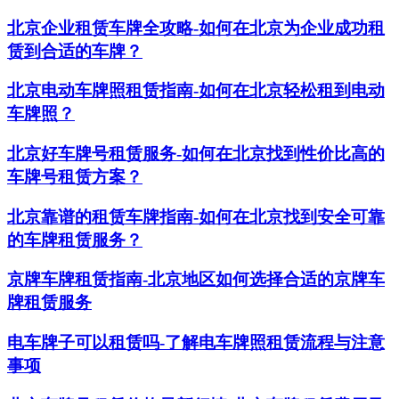
北京企业租赁车牌全攻略-如何在北京为企业成功租
赁到合适的车牌？
北京电动车牌照租赁指南-如何在北京轻松租到电动
车牌照？
北京好车牌号租赁服务-如何在北京找到性价比高的
车牌号租赁方案？
北京靠谱的租赁车牌指南-如何在北京找到安全可靠
的车牌租赁服务？
京牌车牌租赁指南-北京地区如何选择合适的京牌车
牌租赁服务
电车牌子可以租赁吗-了解电车牌照租赁流程与注意
事项