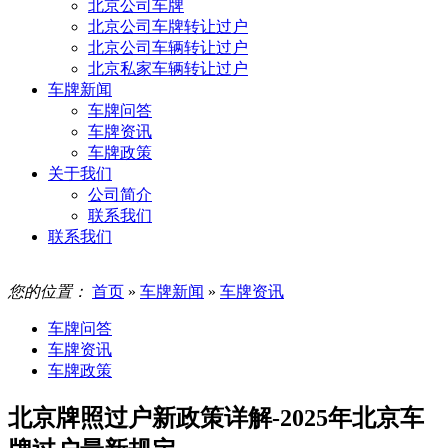
北京公司车牌
北京公司车牌转让过户
北京公司车辆转让过户
北京私家车辆转让过户
车牌新闻
车牌问答
车牌资讯
车牌政策
关于我们
公司简介
联系我们
联系我们
您的位置：
首页
»
车牌新闻
»
车牌资讯
车牌问答
车牌资讯
车牌政策
北京牌照过户新政策详解-2025年北京车