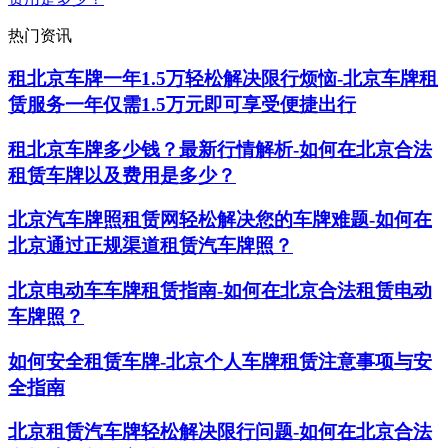
热门资讯
租北京车牌一年1.5万轻松解决限行烦恼-北京车牌租
赁服务一年仅需1.5万元即可享受便捷出行
租北京车牌多少钱？最新行情解析-如何在北京合法
租赁车牌以及费用是多少？
北京汽车牌照租赁网轻松解决您的车牌难题-如何在
北京通过正规渠道租赁汽车牌照？
北京电动车车牌租赁指南-如何在北京合法租赁电动
车牌照？
如何安全租赁车牌-北京个人车牌租赁注意事项与安
全指南
北京租赁汽车牌轻松解决限行问题-如何在北京合法