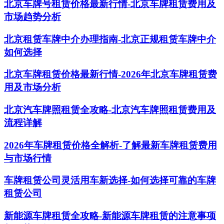
北京车牌号租赁价格最新行情-北京车牌租赁费用及
市场趋势分析
北京租赁车牌中介办理指南-北京正规租赁车牌中介
如何选择
北京车牌租赁价格最新行情-2026年北京车牌租赁费
用及市场分析
北京汽车牌照租赁全攻略-北京汽车牌照租赁费用及
流程详解
2026年车牌租赁价格全解析-了解最新车牌租赁费用
与市场行情
车牌租赁公司灵活用车新选择-如何选择可靠的车牌
租赁公司
新能源车牌租赁全攻略-新能源车牌租赁的注意事项