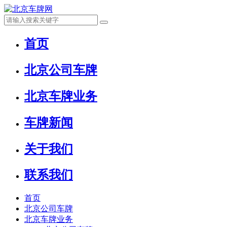
首页
北京公司车牌
北京车牌业务
车牌新闻
关于我们
联系我们
首页
北京公司车牌
北京车牌业务