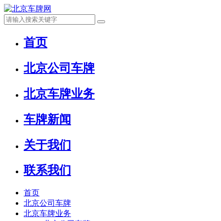
首页
北京公司车牌
北京车牌业务
车牌新闻
关于我们
联系我们
首页
北京公司车牌
北京车牌业务