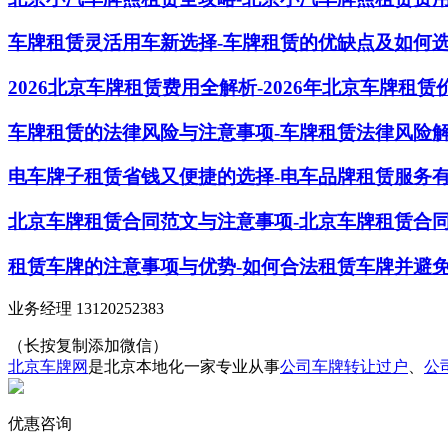
车牌租赁灵活用车新选择-车牌租赁的优缺点及如何
2026北京车牌租赁费用全解析-2026年北京车牌租
车牌租赁的法律风险与注意事项-车牌租赁法律风险
电车牌子租赁省钱又便捷的选择-电车品牌租赁服务
北京车牌租赁合同范文与注意事项-北京车牌租赁合
租赁车牌的注意事项与优势-如何合法租赁车牌并避
业务经理 13120252383
（长按复制添加微信）
北京车牌网
是北京本地化一家专业从事
公司车牌转让过户
、
公
优惠咨询