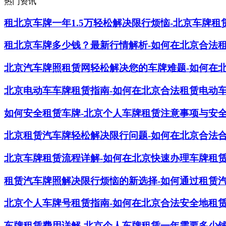
热门资讯
租北京车牌一年1.5万轻松解决限行烦恼-北京车牌租
租北京车牌多少钱？最新行情解析-如何在北京合法
北京汽车牌照租赁网轻松解决您的车牌难题-如何在
北京电动车车牌租赁指南-如何在北京合法租赁电动
如何安全租赁车牌-北京个人车牌租赁注意事项与安
北京租赁汽车牌轻松解决限行问题-如何在北京合法
北京车牌租赁流程详解-如何在北京快速办理车牌租
租赁汽车牌照解决限行烦恼的新选择-如何通过租赁
北京个人车牌号租赁指南-如何在北京合法安全地租
车牌租赁费用详解-北京个人车牌租赁一年需要多少