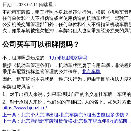
日期：2023-02-11
阅读量：
不能租车牌照，租车牌照本身就是违法行为。根据《机动车管
任何单位和个人不得伪造或者使用伪造的机动车牌照、驾驶证
公安机关交通管理部门外，任何单位和个人不得扣留机动车牌
次，如果车辆被拖欠抵押，车牌出租人也应承担经济损失的风
​公司买车可以租牌照吗？
不，租牌照是违法的。
1万5能租到京牌吗
根据《机动车管理条例》，机动车牌照属于专用车辆，非法程
乘用车配置指标监管管理的公共秩序。
北京车牌
因此，租车牌照本身就是一种违法行为，但由于目前执法力度
车牌租赁风险：
1、对于出租人来说，如果车辆以自己的名义悬挂车牌，车辆
2、对于承租人来说，他们买的车挂在别人的名下。如果对方
https://www.bjcpzl.cn/
上一条
：北京个人京牌出租-北京车牌京A租出去能租多少钱？
下一条
：北京新能源车牌租赁价格-北京租车牌五年6万的陷阱