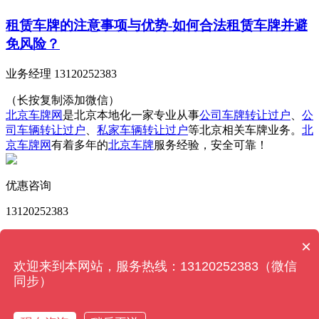
租赁车牌的注意事项与优势-如何合法租赁车牌并避
免风险？
业务经理 13120252383
（长按复制添加微信）
北京车牌网
是北京本地化一家专业从事
公司车牌转让过户
、
公
司车辆转让过户
、
私家车辆转让过户
等北京相关车牌业务。
北
京车牌网
有着多年的
北京车牌
服务经验，安全可靠！
优惠咨询
13120252383
版权所有 © 北京车牌网 Powered by
MetInfo 6.2.0
© 2008-
×
2026
MetInfo Inc.
【网站地图】
欢迎来到本网站，服务热线：13120252383（微信
同步）
13120252383