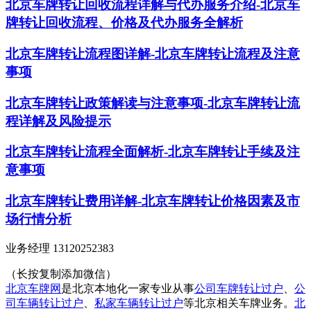
北京车牌转让回收流程详解与代办服务介绍-北京车
牌转让回收流程、价格及代办服务全解析
北京车牌转让流程图详解-北京车牌转让流程及注意
事项
北京车牌转让政策解读与注意事项-北京车牌转让流
程详解及风险提示
北京车牌转让流程全面解析-北京车牌转让手续及注
意事项
北京车牌转让费用详解-北京车牌转让价格因素及市
场行情分析
业务经理 13120252383
（长按复制添加微信）
北京车牌网
是北京本地化一家专业从事
公司车牌转让过户
、
公
司车辆转让过户
、
私家车辆转让过户
等北京相关车牌业务。
北