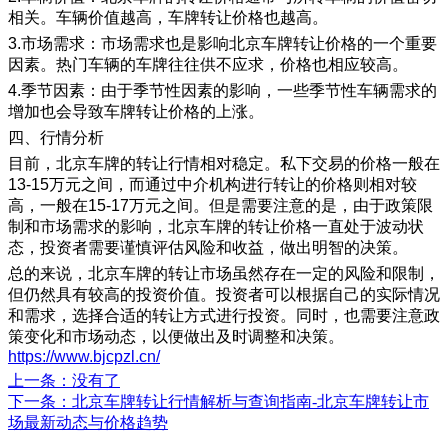
相关。车辆价值越高，车牌转让价格也越高。
3.市场需求：市场需求也是影响北京车牌转让价格的一个重要
因素。热门车辆的车牌往往供不应求，价格也相应较高。
4.季节因素：由于季节性因素的影响，一些季节性车辆需求的
增加也会导致车牌转让价格的上涨。
四、行情分析
目前，北京车牌的转让行情相对稳定。私下交易的价格一般在
13-15万元之间，而通过中介机构进行转让的价格则相对较
高，一般在15-17万元之间。但是需要注意的是，由于政策限
制和市场需求的影响，北京车牌的转让价格一直处于波动状
态，投资者需要谨慎评估风险和收益，做出明智的决策。
总的来说，北京车牌的转让市场虽然存在一定的风险和限制，
但仍然具有较高的投资价值。投资者可以根据自己的实际情况
和需求，选择合适的转让方式进行投资。同时，也需要注意政
策变化和市场动态，以便做出及时调整和决策。
https://www.bjcpzl.cn/
上一条
：没有了
下一条
：北京车牌转让行情解析与查询指南-北京车牌转让市
场最新动态与价格趋势