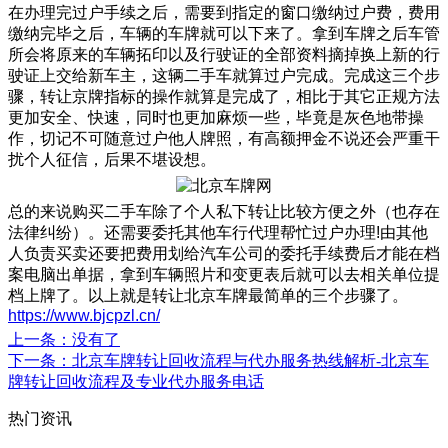
在办理完过户手续之后，需要到指定的窗口缴纳过户费，费用
缴纳完毕之后，车辆的车牌就可以下来了。拿到车牌之后车管
所会将原来的车辆拓印以及行驶证的全部资料摘掉换上新的行
驶证上交给新车主，这辆二手车就算过户完成。完成这三个步
骤，转让京牌指标的操作就算是完成了，相比于其它正规方法
更加安全、快速，同时也更加麻烦一些，毕竟是灰色地带操
作，切记不可随意过户他人牌照，有高额押金不说还会严重干
扰个人征信，后果不堪设想。
总的来说购买二手车除了个人私下转让比较方便之外（也存在
法律纠纷）。还需要委托其他车行代理帮忙过户办理!由其他
人负责买卖还要把费用划给汽车公司的委托手续费后才能在档
案电脑出单据，拿到车辆照片和变更表后就可以去相关单位提
档上牌了。以上就是转让北京车牌最简单的三个步骤了。
https://www.bjcpzl.cn/
上一条
：没有了
下一条
：北京车牌转让回收流程与代办服务热线解析-北京车
牌转让回收流程及专业代办服务电话
热门资讯