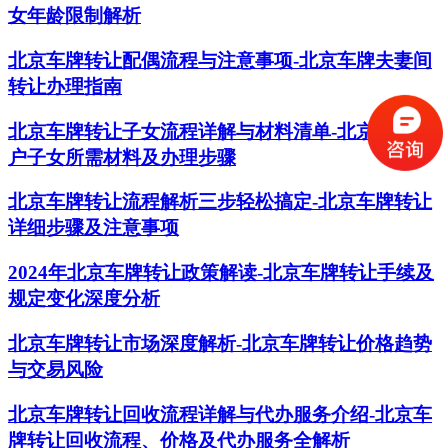
女年龄限制解析
北京车牌转让配偶流程与注意事项-北京车牌夫妻间
转让办理指南
北京车牌转让子女流程详解与材料清单-北京车牌过
户子女所需材料及办理步骤
北京车牌转让流程解析三步轻松搞定-北京车牌转让
详细步骤及注意事项
2024年北京车牌转让政策解读-北京车牌转让手续及
规定变化深度分析
北京车牌转让市场深度解析-北京车牌转让价格趋势
与交易风险
北京车牌转让回收流程详解与代办服务介绍-北京车
牌转让回收流程、价格及代办服务全解析