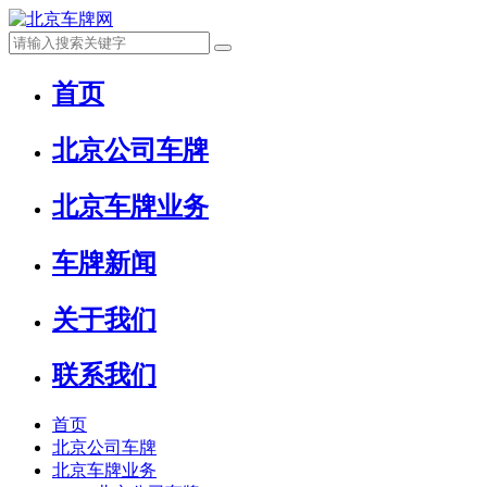
首页
北京公司车牌
北京车牌业务
车牌新闻
关于我们
联系我们
首页
北京公司车牌
北京车牌业务