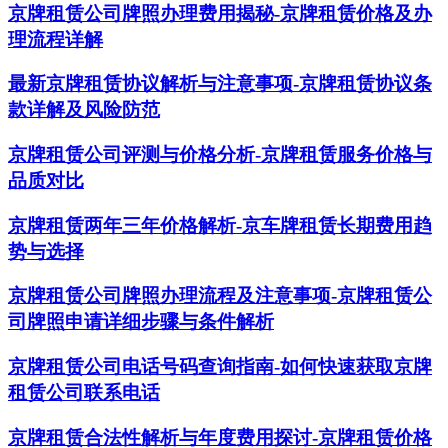
京牌租赁公司牌照办理费用揭秘-京牌租赁价格及办
理流程详解
最新京牌租赁协议解析与注意事项-京牌租赁协议条
款详解及风险防范
京牌租赁公司评测与价格分析-京牌租赁服务价格与
品质对比
京牌租赁两年三年价格解析-京车牌租赁长期费用趋
势与选择
京牌租赁公司牌照办理流程及注意事项-京牌租赁公
司牌照申请详细步骤与条件解析
京牌租赁公司电话号码查询指南-如何快速获取京牌
租赁公司联系电话
京牌租赁合法性解析与年度费用探讨-京牌租赁价格