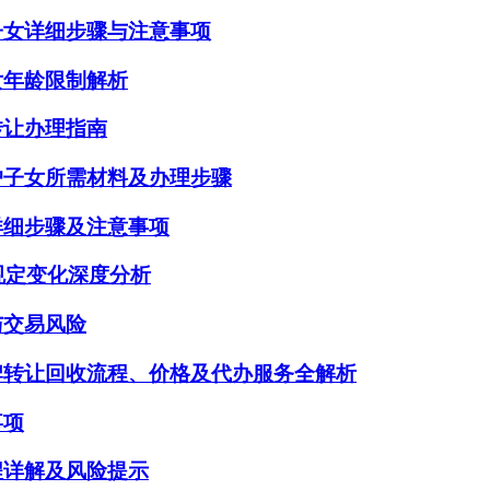
子女详细步骤与注意事项
女年龄限制解析
转让办理指南
户子女所需材料及办理步骤
详细步骤及注意事项
规定变化深度分析
与交易风险
牌转让回收流程、价格及代办服务全解析
事项
程详解及风险提示