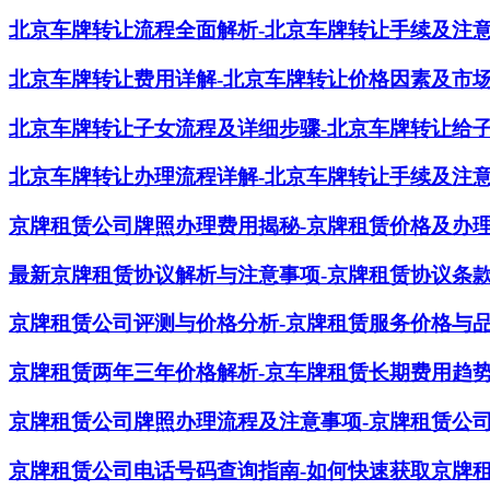
北京车牌转让流程全面解析-北京车牌转让手续及注
北京车牌转让费用详解-北京车牌转让价格因素及市
北京车牌转让子女流程及详细步骤-北京车牌转让给
北京车牌转让办理流程详解-北京车牌转让手续及注
京牌租赁公司牌照办理费用揭秘-京牌租赁价格及办
最新京牌租赁协议解析与注意事项-京牌租赁协议条
京牌租赁公司评测与价格分析-京牌租赁服务价格与
京牌租赁两年三年价格解析-京车牌租赁长期费用趋
京牌租赁公司牌照办理流程及注意事项-京牌租赁公
京牌租赁公司电话号码查询指南-如何快速获取京牌