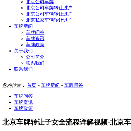
北京公司车牌
北京公司车牌转让过户
北京公司车辆转让过户
北京私家车辆转让过户
车牌新闻
车牌问答
车牌资讯
车牌政策
关于我们
公司简介
联系我们
联系我们
您的位置：
首页
»
车牌新闻
»
车牌问答
车牌问答
车牌资讯
车牌政策
北京车牌转让子女全流程详解视频-北京