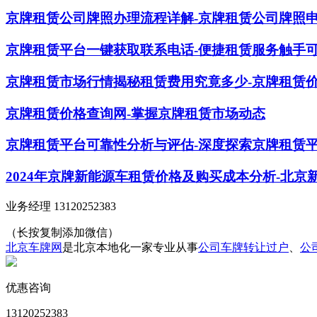
京牌租赁公司牌照办理流程详解-京牌租赁公司牌照
京牌租赁平台一键获取联系电话-便捷租赁服务触手
京牌租赁市场行情揭秘租赁费用究竟多少-京牌租赁
京牌租赁价格查询网-掌握京牌租赁市场动态
京牌租赁平台可靠性分析与评估-深度探索京牌租赁
2024年京牌新能源车租赁价格及购买成本分析-北
业务经理 13120252383
（长按复制添加微信）
北京车牌网
是北京本地化一家专业从事
公司车牌转让过户
、
公
优惠咨询
13120252383