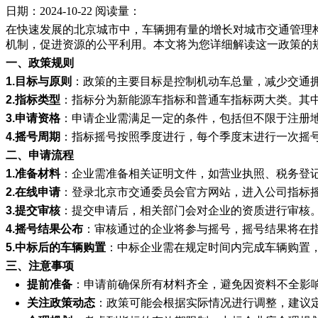
日期：2024-10-22
阅读量：
在快速发展的北京城市中，车辆拥有量的增长对城市交通管理
机制，促进资源的公平利用。本文将为您详细解读这一政策的
一、政策规则
1.目标与原则
：政策的主要目标是控制机动车总量，减少交通
2.指标类型
：指标分为新能源车指标和普通车指标两大类。其
3.申请资格
：申请企业需满足一定的条件，包括但不限于注册
4.摇号周期
：指标摇号按照季度进行，每个季度末进行一次摇
二、申请流程
1.准备材料
：企业需准备相关证明文件，如营业执照、税务登
2.在线申请
：登录北京市交通委员会官方网站，进入公司指标
3.提交审核
：提交申请后，相关部门会对企业的资质进行审核
4.摇号结果公布
：审核通过的企业将参与摇号，摇号结果将在
5.中标后的车辆购置
：中标企业需在规定时间内完成车辆购置
三、注意事项
提前准备
：申请前确保所有材料齐全，避免因资料不全影
关注政策动态
：政策可能会根据实际情况进行调整，建议