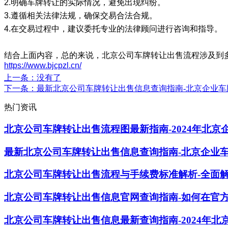
2.明确车牌转让的实际情况，避免出现纠纷。
3.遵循相关法律法规，确保交易合法合规。
4.在交易过程中，建议委托专业的法律顾问进行咨询和指导。
结合上面内容，总的来说，北京公司车牌转让出售流程涉及到
https://www.bjcpzl.cn/
上一条
：没有了
下一条
：最新北京公司车牌转让出售信息查询指南-北京企业
热门资讯
北京公司车牌转让出售流程图最新指南-2024年北
最新北京公司车牌转让出售信息查询指南-北京企业
北京公司车牌转让出售流程与手续费标准解析-全面
北京公司车牌转让出售信息官网查询指南-如何在官
北京公司车牌转让出售信息最新查询指南-2024年