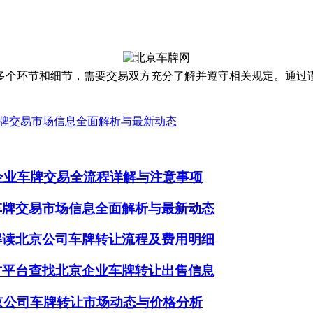
多个环节和细节，需要交易双方充分了解并遵守相关规定。通过
车牌交易市场信息全面解析与最新动态
京企业车牌交易全流程详解与注意事项
车牌交易市场信息全面解析与最新动态
解读北京公司车牌转让流程及费用明细
方平台查找北京企业车牌转让出售信息
北京公司车牌转让市场动态与价格分析