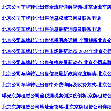
北京公司车牌转让出售全流程详解视频-北京企业车
北京公司车牌转让出售信息权威官网及联系电话
北京公司车牌转让出售信息最新消息及联系电话
北京公司车牌转让出售流程图表详解-全面解析北京
北京公司车牌转让出售市场最新动态-2024年北京
北京公司车牌转让出售价格表最新动态-北京公司车
北京公司车牌转让出售信息最新政策深度解读-北京
北京公司车牌转让出售中介费详解及收费方式-北京
曝光京牌租赁公司偷税漏税案例深度剖析-京牌租赁
北京京牌租赁公司地址全攻略-北京京牌租赁公司详