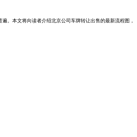
普遍。本文将向读者介绍北京公司车牌转让出售的最新流程图，