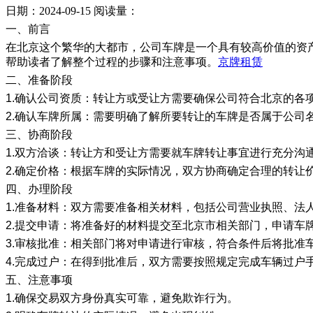
日期：2024-09-15
阅读量：
一、前言
在北京这个繁华的大都市，公司车牌是一个具有较高价值的资
帮助读者了解整个过程的步骤和注意事项。
京牌租赁
二、准备阶段
1.确认公司资质：转让方或受让方需要确保公司符合北京的各
2.确认车牌所属：需要明确了解所要转让的车牌是否属于公司
三、协商阶段
1.双方洽谈：转让方和受让方需要就车牌转让事宜进行充分沟
2.确定价格：根据车牌的实际情况，双方协商确定合理的转让
四、办理阶段
1.准备材料：双方需要准备相关材料，包括公司营业执照、法
2.提交申请：将准备好的材料提交至北京市相关部门，申请车
3.审核批准：相关部门将对申请进行审核，符合条件后将批准
4.完成过户：在得到批准后，双方需要按照规定完成车辆过户
五、注意事项
1.确保交易双方身份真实可靠，避免欺诈行为。