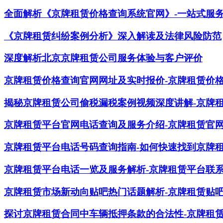
全面解析《京牌租赁价格查询系统官网》-一站式服
《京牌租赁纠纷案例分析》深入解读及法律风险防范
深度解析北京京牌租赁公司服务体验与客户评价
京牌租赁价格查询官网网址及实时报价-京牌租赁价
揭秘京牌租赁公司偷税漏税案例视频深度讲解-京牌
京牌租赁平台官网电话查询及服务介绍-京牌租赁官
京牌租赁平台电话号码查询指南-如何快速找到京牌
京牌租赁平台电话一览及服务解析-京牌租赁平台联
京牌租赁市场新动向贴吧热门话题解析-京牌租赁贴
探讨京牌租赁合同中车辆抵押条款的合法性-京牌租