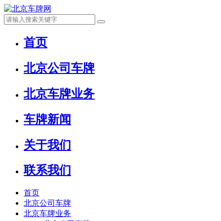
首页
北京公司车牌
北京车牌业务
车牌新闻
关于我们
联系我们
首页
北京公司车牌
北京车牌业务