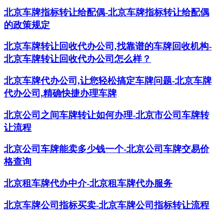
北京车牌指标转让给配偶-北京车牌指标转让给配偶
的政策规定
北京车牌转让回收代办公司,找靠谱的车牌回收机构-
北京车牌转让回收代办公司怎么样？
北京车牌代办公司,让您轻松搞定车牌问题-北京车牌
代办公司,精确快捷办理车牌
北京公司之间车牌转让如何办理-北京市公司车牌转
让流程
北京公司车牌能卖多少钱一个-北京公司车牌交易价
格查询
北京租车牌代办中介-北京租车牌代办服务
北京车牌公司指标买卖-北京车牌公司指标转让流程