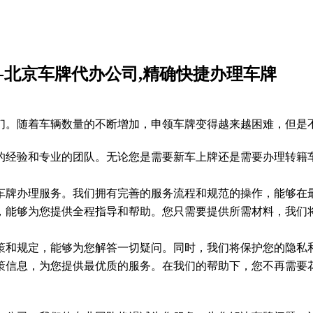
-北京车牌代办公司,精确快捷办理车牌
们。随着车辆数量的不断增加，申领车牌变得越来越困难，但是
的经验和专业的团队。无论您是需要新车上牌还是需要办理转籍
车牌办理服务。我们拥有完善的服务流程和规范的操作，能够在
，能够为您提供全程指导和帮助。您只需要提供所需材料，我们
策和规定，能够为您解答一切疑问。同时，我们将保护您的隐私
策信息，为您提供最优质的服务。在我们的帮助下，您不再需要