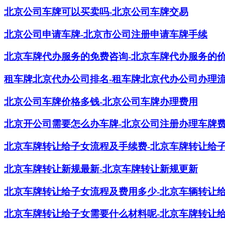
北京公司车牌可以买卖吗-北京公司车牌交易
北京公司申请车牌-北京市公司注册申请车牌手续
北京车牌代办服务的免费咨询-北京车牌代办服务的
租车牌北京代办公司排名-租车牌北京代办公司办理
北京公司车牌价格多钱-北京公司车牌办理费用
北京开公司需要怎么办车牌-北京公司注册办理车牌
北京车牌转让给子女流程及手续费-北京车牌转让给
北京车牌转让新规最新-北京车牌转让新规更新
北京车牌转让给子女流程及费用多少-北京车辆转让
北京车牌转让给子女需要什么材料呢-北京车牌转让