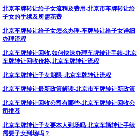
北京车牌转让给子女流程及费用-北京市车牌转让给
子女的手续及所需花费
北京车牌转让给子女怎么办理-车牌转让给子女详细
办理流程
北京车牌转让回收,如何快速办理车牌转让手续-北京
车牌转让回收价格,北京车牌转让流程
北京车牌转让子女期限-北京车牌转让流程
北京车牌转让最新政策解读-北京市车牌转让新政策
北京车牌转让回收公司有哪些-北京车牌转让回收公
司推荐
北京车牌转让子女要本人到场吗-北京车辆转让手续
需要子女到场吗？