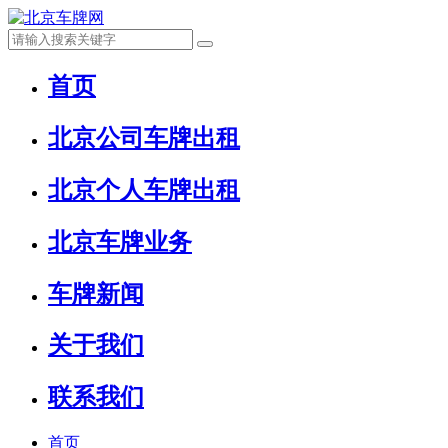
首页
北京公司车牌出租
北京个人车牌出租
北京车牌业务
车牌新闻
关于我们
联系我们
首页