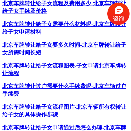
北京车牌转让给子女流程及费用多少-北京车辆转让
给子女手续及价格
北京车牌转让给子女需要什么材料呢-北京车牌转让
给子女申请材料
北京车牌转让给子女要多久时间-北京车牌转让给子
女所需时间长短
北京车牌转让给子女流程图表-子女申请北京车牌转
让流程
北京车牌转让过户需要什么手续费呢-北京车辆过户
手续费
北京车牌转让给子女流程图片-北京车辆所有权转让
给子女的具体操作步骤
北京车牌转让给子女申请通过后怎么办理-北京车牌