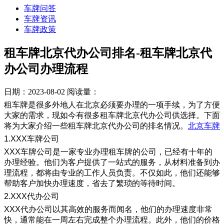
车牌问答
车牌资讯
车牌政策
租车牌北京代办公司排名-租车牌北京代
办公司办理流程
日期：2023-08-02
阅读量：
租车牌是很多外地人在北京必须要办理的一项手续，为了方便
大家的需求，现如今有很多租车牌北京代办公司供选择。下面
将为大家介绍一些租车牌北京代办公司的排名情况。
北京车牌
1.XXX车牌公司
XXX车牌公司是一家专业办理租车牌的公司，已经有十年的
办理经验。他们为客户提供了一站式的服务，从材料准备到办
理流程，都将由专业的工作人员负责。不仅如此，他们还能够
帮助客户加快办理速度，省去了繁琐的等待时间。
2.XXX代办公司
XXX代办公司以其高效的服务而闻名，他们的办理速度非常
快，通常能在一周左右完成整个办理流程。此外，他们的价格