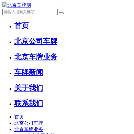
首页
北京公司车牌
北京车牌业务
车牌新闻
关于我们
联系我们
首页
北京公司车牌
北京车牌业务