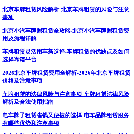
北京车牌租赁风险解析-北京车牌租赁的风险与注意
事项
北京小汽车牌照租赁全攻略-北京小汽车牌照租赁费
用及流程详解
车牌租赁灵活用车新选择-车牌租赁的优缺点及如何
选择靠谱平台
2026北京车牌租赁费用全解析-2026年北京车牌租赁
价格及注意事项
车牌租赁的法律风险与注意事项-车牌租赁法律风险
解析及合法使用指南
电车牌子租赁省钱又便捷的选择-电车品牌租赁服务
有哪些优势和注意事项