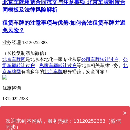
北京车牌租赁合同范文与注意事项-北京车牌租赁合
同模板及法律风险解析
租赁车牌的注意事项与优势-如何合法租赁车牌并避
免风险？
业务经理 13120252383
（长按复制添加微信）
北京车牌网
是北京本地化一家专业从事
公司车牌转让过户
、
公
司车辆转让过户
、
私家车辆转让过户
等北京相关车牌业务。
北
京车牌网
有着多年的
北京车牌
服务经验，安全可靠！
优惠咨询
13120252383
版权所有 © 北京车牌网 Powered by
MetInfo 6.2.0
© 2008-
×
2026
MetInfo Inc.
【网站地图】
欢迎来到本网站，服务热线：13120252383（微信
同步）