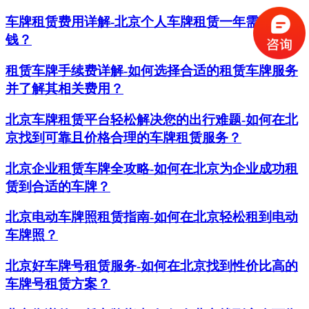
车牌租赁费用详解-北京个人车牌租赁一年需要多少
钱？
租赁车牌手续费详解-如何选择合适的租赁车牌服务
并了解其相关费用？
北京车牌租赁平台轻松解决您的出行难题-如何在北
京找到可靠且价格合理的车牌租赁服务？
北京企业租赁车牌全攻略-如何在北京为企业成功租
赁到合适的车牌？
北京电动车牌照租赁指南-如何在北京轻松租到电动
车牌照？
北京好车牌号租赁服务-如何在北京找到性价比高的
车牌号租赁方案？