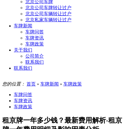
北京公司车牌
北京公司车牌转让过户
北京公司车辆转让过户
北京私家车辆转让过户
车牌新闻
车牌问答
车牌资讯
车牌政策
关于我们
公司简介
联系我们
联系我们
您的位置：
首页
»
车牌新闻
»
车牌政策
车牌问答
车牌资讯
车牌政策
租京牌一年多少钱？最新费用解析-租京