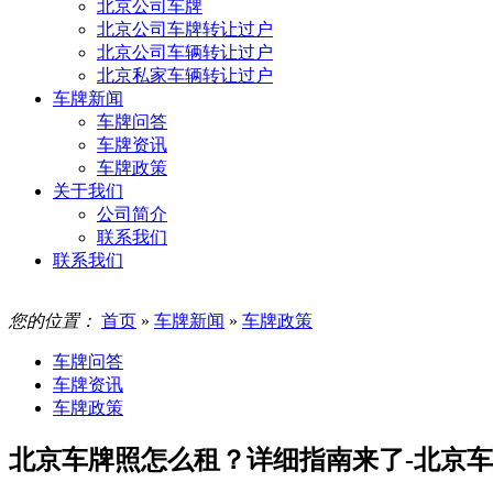
北京公司车牌
北京公司车牌转让过户
北京公司车辆转让过户
北京私家车辆转让过户
车牌新闻
车牌问答
车牌资讯
车牌政策
关于我们
公司简介
联系我们
联系我们
您的位置：
首页
»
车牌新闻
»
车牌政策
车牌问答
车牌资讯
车牌政策
北京车牌照怎么租？详细指南来了-北京