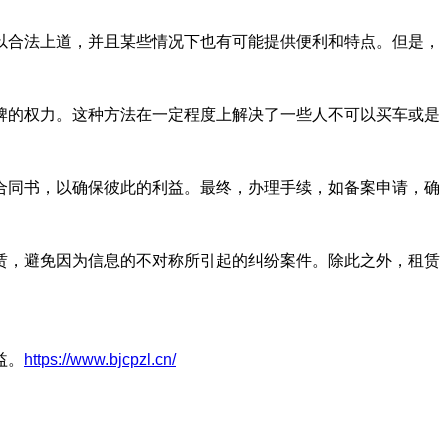
以合法上道，并且某些情况下也有可能提供便利和特点。但是，
牌的权力。这种方法在一定程度上解决了一些人不可以买车或是
合同书，以确保彼此的利益。最终，办理手续，如备案申请，确
赁，避免因为信息的不对称所引起的纠纷案件。除此之外，租赁
益。
https://www.bjcpzl.cn/