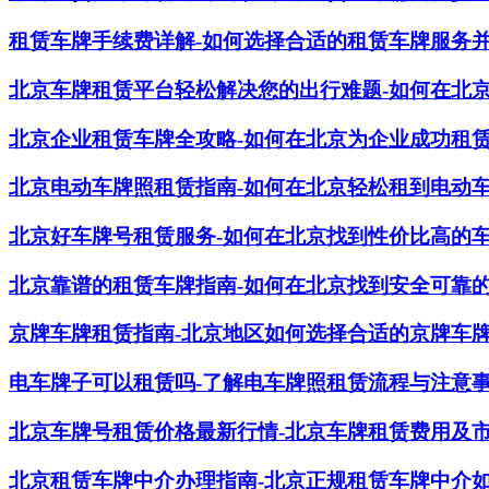
租赁车牌手续费详解-如何选择合适的租赁车牌服务
北京车牌租赁平台轻松解决您的出行难题-如何在北
北京企业租赁车牌全攻略-如何在北京为企业成功租
北京电动车牌照租赁指南-如何在北京轻松租到电动
北京好车牌号租赁服务-如何在北京找到性价比高的
北京靠谱的租赁车牌指南-如何在北京找到安全可靠
京牌车牌租赁指南-北京地区如何选择合适的京牌车
电车牌子可以租赁吗-了解电车牌照租赁流程与注意
北京车牌号租赁价格最新行情-北京车牌租赁费用及
北京租赁车牌中介办理指南-北京正规租赁车牌中介