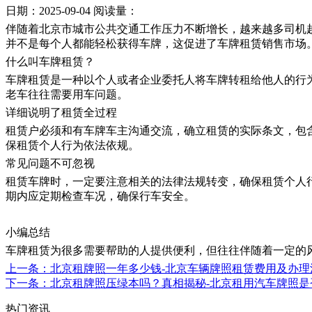
日期：2025-09-04
阅读量：
伴随着北京市城市公共交通工作压力不断增长，越来越多司机
并不是每个人都能轻松获得车牌，这促进了车牌租赁销售市场
什么叫车牌租赁？
车牌租赁是一种以个人或者企业委托人将车牌转租给他人的行
老车往往需要用车问题。
详细说明了租赁全过程
租赁户必须和有车牌车主沟通交流，确立租赁的实际条文，包
保租赁个人行为依法依规。
​常见问题不可忽视
租赁车牌时，一定要注意相关的法律法规转变，确保租赁个人
期内应定期检查车况，确保行车安全。
小编总结
车牌租赁为很多需要帮助的人提供便利，但往往伴随着一定的
上一条
：北京租牌照一年多少钱-北京车辆牌照租赁费用及办理
下一条
：北京租牌照压绿本吗？真相揭秘-北京租用汽车牌照是
热门资讯