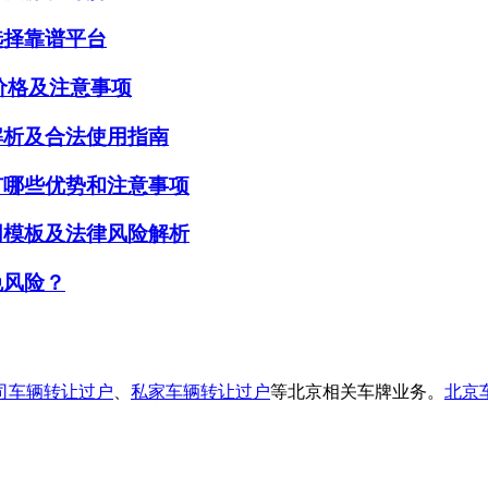
选择靠谱平台
赁价格及注意事项
解析及合法使用指南
有哪些优势和注意事项
同模板及法律风险解析
免风险？
司车辆转让过户
、
私家车辆转让过户
等北京相关车牌业务。
北京