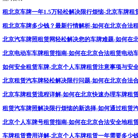
租北京车牌一年1.5万轻松解决限行烦恼-北京车牌租
租北京车牌多少钱？最新行情解析-如何在北京合法
北京汽车牌照租赁网轻松解决您的车牌难题-如何在
北京电动车车牌租赁指南-如何在北京合法租赁电动
如何安全租赁车牌-北京个人车牌租赁注意事项与安
北京租赁汽车牌轻松解决限行问题-如何在北京合法
北京车牌租赁流程详解-如何在北京快速办理车牌租
租赁汽车牌照解决限行烦恼的新选择-如何通过租赁
北京个人车牌号租赁指南-如何在北京合法安全地租
车牌租赁费用详解-北京个人车牌租赁一年需要多少