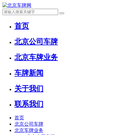
首页
北京公司车牌
北京车牌业务
车牌新闻
关于我们
联系我们
首页
北京公司车牌
北京车牌业务