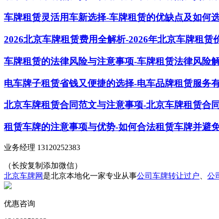
车牌租赁灵活用车新选择-车牌租赁的优缺点及如何
2026北京车牌租赁费用全解析-2026年北京车牌租
车牌租赁的法律风险与注意事项-车牌租赁法律风险
电车牌子租赁省钱又便捷的选择-电车品牌租赁服务
北京车牌租赁合同范文与注意事项-北京车牌租赁合
租赁车牌的注意事项与优势-如何合法租赁车牌并避
业务经理 13120252383
（长按复制添加微信）
北京车牌网
是北京本地化一家专业从事
公司车牌转让过户
、
公
优惠咨询