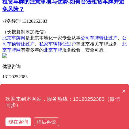
租赁车牌的注意事项与优势-如何合法租赁车牌并避
免风险？
业务经理 13120252383
（长按复制添加微信）
北京车牌网
是北京本地化一家专业从事
公司车牌转让过户
、
公
司车辆转让过户
、
私家车辆转让过户
等北京相关车牌业务。
北
京车牌网
有着多年的
北京车牌
服务经验，安全可靠！
优惠咨询
13120252383
版权所有 © 北京车牌网 Powered by
MetInfo 6.2.0
© 2008-
×
2026
MetInfo Inc.
【网站地图】
欢迎来到本网站，服务热线：13120252383（微信
同步）
13120252383
现在咨询
稍后再说
关闭