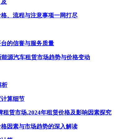
可及
价格、流程与注意事项一网打尽
平台的信誉与服务质量
京新能源汽车租赁市场趋势与价格变动
解析
度计算细节
牌租赁市场,2024年租赁价格及影响因素探究
价格因素与市场趋势的深入解读