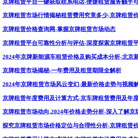
京牌租赁平台一键获取联系电话-便捷租赁服务触手
京牌租赁市场行情揭秘租赁费用究竟多少-京牌租赁
京牌租赁价格查询网-掌握京牌租赁市场动态
京牌租赁平台可靠性分析与评估-深度探索京牌租赁
2024年京牌新能源车租赁价格及购买成本分析-北
京牌租赁市场揭秘-一年费用及租赁期限全解析
2024年京牌租赁市场风云变幻-最新价格走势与视频
京牌租赁年度费用及计算方式-京车牌租赁费用及年
京牌租赁市场动向,2024年价格走势分析-深入了解京
探究京牌租赁市场价格定位与合理性分析-京牌租赁