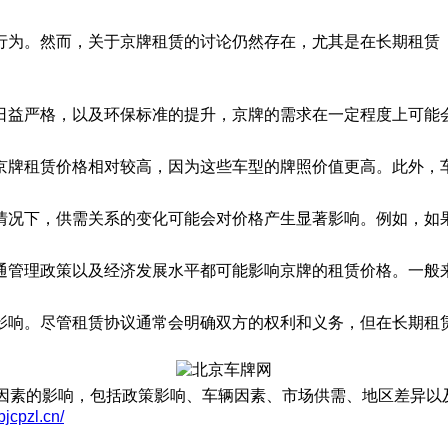
行为。然而，关于京牌租赁的讨论仍然存在，尤其是在长期租赁（
日益严格，以及环保标准的提升，京牌的需求在一定程度上可能
京牌租赁价格相对较高，因为这些车型的牌照价值更高。此外，
情况下，供需关系的变化可能会对价格产生显著影响。例如，如
通管理政策以及经济发展水平都可能影响京牌的租赁价格。一般
影响。尽管租赁协议通常会明确双方的权利和义务，但在长期租
种因素的影响，包括政策影响、车辆因素、市场供需、地区差异以
bjcpzl.cn/