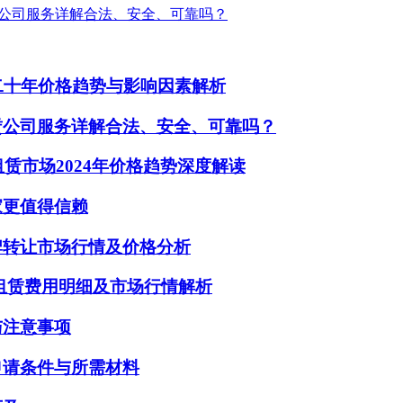
赁公司服务详解合法、安全、可靠吗？
二十年价格趋势与影响因素解析
赁公司服务详解合法、安全、可靠吗？
租赁市场2024年价格趋势深度解读
家更值得信赖
牌转让市场行情及价格分析
租赁费用明细及市场行情解析
与注意事项
申请条件与所需材料