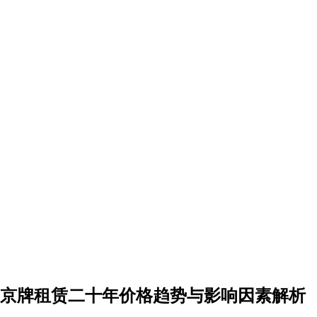
-京牌租赁二十年价格趋势与影响因素解析