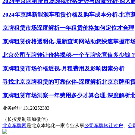
2024年京牌租赁市场透视价格走势与因素分析-深入
2024年京牌新能源车租赁价格及购车成本分析-北
京牌租赁市场深度解析一年租赁价格如何定位才合理
京牌租赁价格透明化-最新查询网站助您快速掌握市
北京公司车牌转让价格揭秘-一个车牌究竟值多少钱
京牌租赁市场价格透视-月租费用及影响因素分析
寻找北京京牌租赁的可靠伙伴-深度解析北京京牌租
京牌租赁市场洞察一年费用多少才算合理-深度解析
业务经理 13120252383
（长按复制添加微信）
北京车牌网
是北京本地化一家专业从事
公司车牌转让过户
、
公