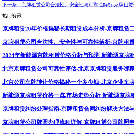
下一条
：京牌租赁公司合法性、安全性与可靠性解析-京牌租
热门资讯
京牌租赁20年价格揭秘长期租赁成本分析-京牌租赁
京牌租赁公司合法性、安全性与可靠性解析-京牌租
2024年新能源京牌租赁价格分析与预测-新能源京牌
北京京牌租赁公司可靠性评估-北京京牌租赁服务哪
北京公司车牌转让价格揭秘一个多少钱-北京企业车
新能源京牌租赁价格一览,市场走势分析-新能源京牌
京牌租赁纠纷处理指南-京牌租赁合同纠纷解决方法
京牌租赁公司牌照办理流程详解-京牌租赁公司牌照