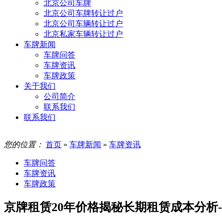
北京公司车牌
北京公司车牌转让过户
北京公司车辆转让过户
北京私家车辆转让过户
车牌新闻
车牌问答
车牌资讯
车牌政策
关于我们
公司简介
联系我们
联系我们
您的位置：
首页
»
车牌新闻
»
车牌资讯
车牌问答
车牌资讯
车牌政策
京牌租赁20年价格揭秘长期租赁成本分析