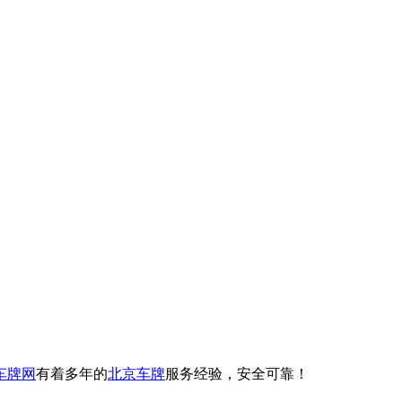
车牌网
有着多年的
北京车牌
服务经验，安全可靠！