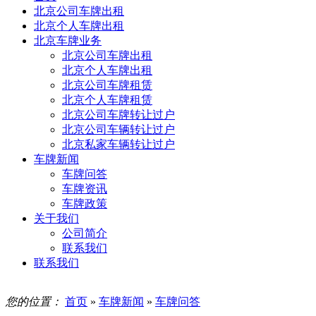
北京公司车牌出租
北京个人车牌出租
北京车牌业务
北京公司车牌出租
北京个人车牌出租
北京公司车牌租赁
北京个人车牌租赁
北京公司车牌转让过户
北京公司车辆转让过户
北京私家车辆转让过户
车牌新闻
车牌问答
车牌资讯
车牌政策
关于我们
公司简介
联系我们
联系我们
您的位置：
首页
»
车牌新闻
»
车牌问答