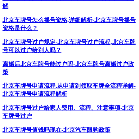
解
北京车牌号怎么摇号资格,详细解析-北京车牌号摇号
资格是什么？
北京车牌号过户规定-北京车牌号过户流程,北京车牌
号可以过户给别人吗？
离婚后北京车牌号能过户吗-北京车牌号离婚过户政
策
北京车牌号申请流程,从申请到领取车牌全流程详解-
北京车牌号申请流程解析
北京车牌号过户给家人费用、流程、注意事项-北京
车牌号过户
北京车牌号值钱吗现在-北京汽车限购政策