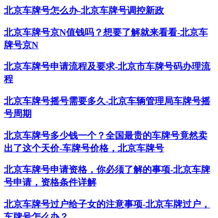
北京车牌号怎么办-北京车牌号调控新政
北京车牌号京N值钱吗？想要了解就来看看-北京车
牌号京N
北京车牌号申请流程及要求-北京市车牌号码办理流
程
北京车牌号摇号需要多久-北京车辆管理局车牌号摇
号周期
北京车牌号多少钱一个？全国最贵的车牌号竟然卖
出了这个天价-车牌号价格，北京车牌号
北京车牌号申请资格，你必须了解的事项-北京车牌
号申请，资格条件详解
北京车牌号过户给子女的注意事项-北京车牌过户，
车牌号怎么办？