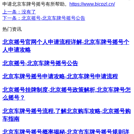
申请北京车牌号摇号有所帮助。
https://www.bjcpzl.cn/
上一条
：没有了
下一条
：北京摇号-北京车牌号摇号公告
热门资讯
北京摇号官网个人申请流程详解-北京车牌号摇号个
人申请攻略
北京摇号-北京车牌号摇号公告
北京车牌号摇号申请攻略-北京车牌号申请流程
北京摇号挂牌制度-北京摇号政策解析,北京车牌号怎
么摇号？
北京车牌号摇号流程,了解北京购车攻略-北京摇号购
车指南
北京车牌号摇号概率揭秘-北京市车牌号摇号规则详