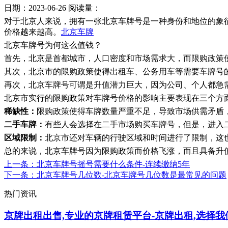
日期：2023-06-26
阅读量：
对于北京人来说，拥有一张北京车牌号是一种身份和地位的象
价格越来越高。
北京车牌
北京车牌号为何这么值钱？
首先，北京是首都城市，人口密度和市场需求大，而限购政策
其次，北京市的限购政策使得出租车、公务用车等需要车牌号
再次，北京车牌号可谓是升值潜力巨大，因为公司、个人都急
北京市实行的限购政策对车牌号价格的影响主要表现在三个方
稀缺性：
限购政策使得车牌数量严重不足，导致市场供需矛盾
二手车牌：
有些人会选择在二手市场购买车牌号，但是，进入
区域限制：
北京市还对车辆的行驶区域和时间进行了限制，这
总的来说，北京车牌号因为限购政策而价格飞涨，而且具备升
上一条
：北京车牌号摇号需要什么条件-连续缴纳5年
下一条
：北京车牌号几位数-北京车牌号几位数是最常见的问题
热门资讯
京牌出租出售,专业的京牌租赁平台-京牌出租,选择