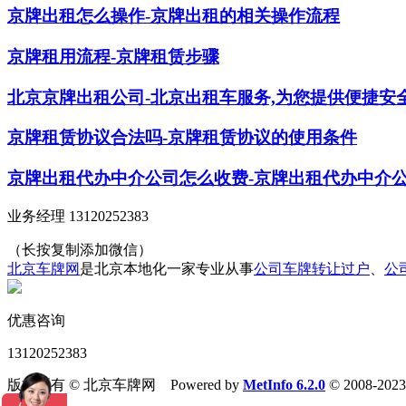
京牌出租怎么操作-京牌出租的相关操作流程
京牌租用流程-京牌租赁步骤
北京京牌出租公司-北京出租车服务,为您提供便捷安
京牌租赁协议合法吗-京牌租赁协议的使用条件
京牌出租代办中介公司怎么收费-京牌出租代办中介
业务经理 13120252383
（长按复制添加微信）
北京车牌网
是北京本地化一家专业从事
公司车牌转让过户
、
公
优惠咨询
13120252383
版权所有 © 北京车牌网 Powered by
MetInfo 6.2.0
© 2008-202