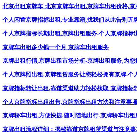
北京出租京牌车-北京京牌车出租,京牌车出租价格,
个人闲置京牌指标出租,专业靠谱,找我们从此告别无牌
个人京牌指标长期出租,京牌出租服务-个人京牌指标
京牌车出租多少钱一个月-京牌车出租服务
京牌出租行情,京牌出租市场分析-京牌出租服务,为
个人京牌照出租,京牌租赁服务让您轻松拥有京牌-个
京牌指标转让出租,靠谱渠道助力轻松获取-京牌指标
个人京牌指标出租出售,京牌指标出租方法和注意事项
京牌轿车出租,方便快捷,随时随地出行-京牌轿车出租
京牌出租流程详细：揭秘靠谱京牌租赁渠道与注意事