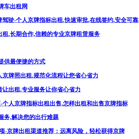
京牌车出租网
驾驶-个人京牌指标出租,快速审批,在线签约,安全可靠
出租,长期合作,信赖的专业京牌租赁服务
您提供最便捷的方式
人京牌照出租,规范化流程让您省心省力
转让出租,专业服务让你省心省力
-个人京牌指标出租出售,怎样出租和出售京牌指标
服务,解决您的出行难题
项-京牌出租渠道推荐：远离风险，轻松获得京牌