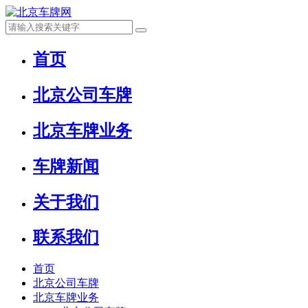
首页
北京公司车牌
北京车牌业务
车牌新闻
关于我们
联系我们
首页
北京公司车牌
北京车牌业务