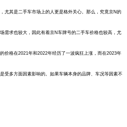
，尤其是二手车市场上的人更是格外关心。那么，究竟京N的
场需求也较大，因此有着京N车牌号的二手车价格也较高，尤
在2021年和2022年经历了一波疯狂上涨，而在2023年
它是受多方面因素影响的。如果车辆本身的品牌、车况等因素不