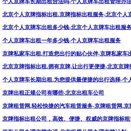
个人京牌车长期出租合法吗-个人京牌车出租管理办
北京个人京牌指标出租,京牌指标出租服务-北京个人
北京个人京牌车出租多少钱-北京个人京牌车出租服
个人京牌车出租一年多少钱-个人京牌车出租服务
京牌私家车出租,打造您出行的贴心伙伴-京牌私家车
北京京牌指标出租,拥有京牌,让出行更便捷-北京京牌
个人京牌车长期出租,为您提供最便捷的出行选择-个
京牌出租正规公司有哪些-北京出租车公司
京牌租赁网,轻松快捷的汽车租赁服务-京牌租赁网,
京牌指标出租公司，高效、便捷、权威的京牌指标租