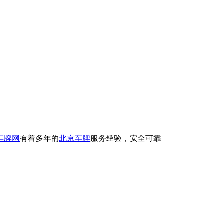
车牌网
有着多年的
北京车牌
服务经验，安全可靠！