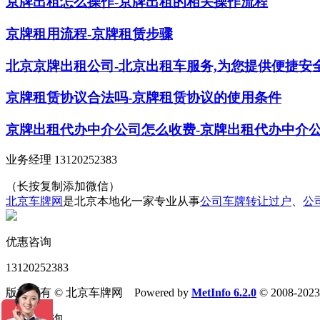
京牌出租怎么操作-京牌出租的相关操作流程
京牌租用流程-京牌租赁步骤
北京京牌出租公司-北京出租车服务,为您提供便捷安
京牌租赁协议合法吗-京牌租赁协议的使用条件
京牌出租代办中介公司怎么收费-京牌出租代办中介
业务经理 13120252383
（长按复制添加微信）
北京车牌网
是北京本地化一家专业从事
公司车牌转让过户
、
公
优惠咨询
13120252383
版权所有 © 北京车牌网 Powered by
MetInfo 6.2.0
© 2008-202