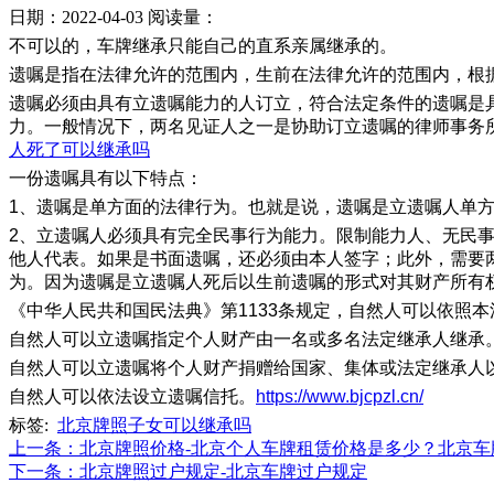
日期：2022-04-03
阅读量：
不可以的，车牌继承只能自己的直系亲属继承的。
遗嘱是指在法律允许的范围内，生前在法律允许的范围内，根
遗嘱必须由具有立遗嘱能力的人订立，符合法定条件的遗嘱是
力。一般情况下，两名见证人之一是协助订立遗嘱的律师事务
人死了可以继承吗
一份遗嘱具有以下特点：
1、遗嘱是单方面的法律行为。也就是说，遗嘱是立遗嘱人单
2、立遗嘱人必须具有完全民事行为能力。限制能力人、无民
他人代表。如果是书面遗嘱，还必须由本人签字；此外，需要
为。因为遗嘱是立遗嘱人死后以生前遗嘱的形式对其财产所有
《中华人民共和国民法典》第1133条规定，自然人可以依照
自然人可以立遗嘱指定个人财产由一名或多名法定继承人继承
自然人可以立遗嘱将个人财产捐赠给国家、集体或法定继承人
自然人可以依法设立遗嘱信托。
https://www.bjcpzl.cn/
标签:
北京牌照子女可以继承吗
上一条
：北京牌照价格-北京个人车牌租赁价格是多少？北京车
下一条
：北京牌照过户规定-北京车牌过户规定