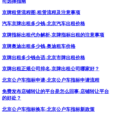
司选择指南
京牌租赁流程图-租赁流程及注意事项
汽车京牌出租多少钱-北京汽车出租价格
京牌指标出租代办解析-京牌指标出租的注意事项
京牌奥迪出租多少钱-奥迪租车价格
京牌出租多少钱合适-北京市牌出租价格
京牌出租正规公司排名-京牌出租公司哪家好？
北京公户车指标申请-北京公户车指标申请流程
免费发布店铺转让的平台是怎么回事-店铺转让平台
的好处？
北京公户车指标换车-北京公户车指标新政策