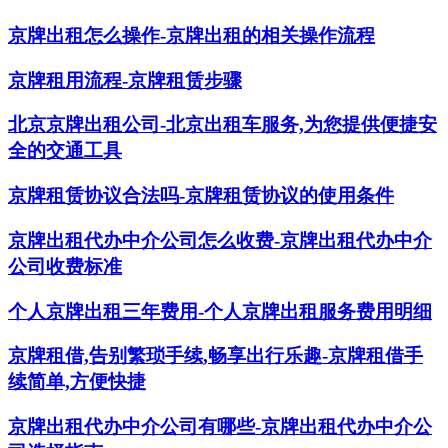
京牌出租怎么操作-京牌出租的相关操作流程
京牌租用流程-京牌租赁步骤
北京京牌出租公司-北京出租车服务,为您提供便捷安
全的交通工具
京牌租赁协议合法吗-京牌租赁协议的使用条件
京牌出租代办中介公司怎么收费-京牌出租代办中介
公司收费标准
个人京牌出租三年费用-个人京牌出租服务费用明细
京牌租借,告别繁琐手续,畅享出行乐趣-京牌租借手
续简单,方便快捷
京牌出租代办中介公司有哪些-京牌出租代办中介公