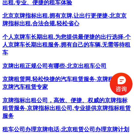
出租,专业、便捷的租车体验
北京京牌指标出租,拥有京牌,让出行更便捷-北京京
牌指标出租,合法合规,轻松省心
个人京牌车长期出租,为您提供最便捷的出行选择-个
人京牌车长期出租服务,拥有自己的车辆,无需等待租
车
京牌出租正规公司有哪些-北京出租车公司
京牌租赁网,轻松快捷的汽车租赁服务-京牌租赁网,
京牌汽车租赁专家
京牌指标出租公司，高效、便捷、权威的京牌指标
租赁服务-京牌指标出租公司,专业提供京牌指标租赁
服务
租车公司办理京牌电话-北京租赁公司办理京牌计划