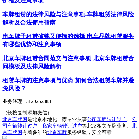
价格及注意事项
车牌租赁的法律风险与注意事项-车牌租赁法律风险
解析及合法使用指南
电车牌子租赁省钱又便捷的选择-电车品牌租赁服务
有哪些优势和注意事项
北京车牌租赁合同范文与注意事项-北京车牌租赁合
同模板及法律风险解析
租赁车牌的注意事项与优势-如何合法租赁车牌并避
免风险？
业务经理 13120252383
（长按复制添加微信）
北京车牌网
是北京本地化一家专业从事
公司车牌转让过户
、
公
司车辆转让过户
、
私家车辆转让过户
等北京相关车牌业务。
北
京车牌网
有着多年的
北京车牌
服务经验，安全可靠！