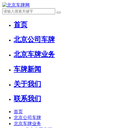
首页
北京公司车牌
北京车牌业务
车牌新闻
关于我们
联系我们
首页
北京公司车牌
北京车牌业务