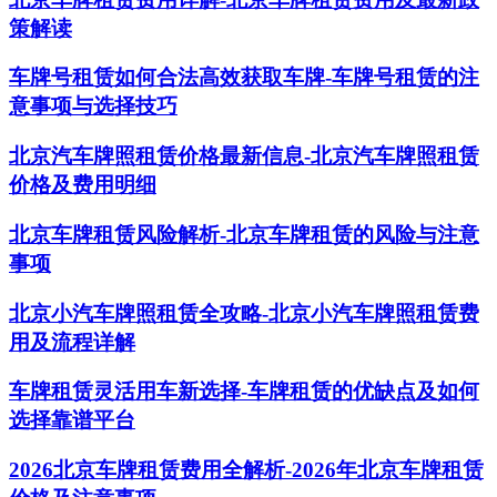
策解读
车牌号租赁如何合法高效获取车牌-车牌号租赁的注
意事项与选择技巧
北京汽车牌照租赁价格最新信息-北京汽车牌照租赁
价格及费用明细
北京车牌租赁风险解析-北京车牌租赁的风险与注意
事项
北京小汽车牌照租赁全攻略-北京小汽车牌照租赁费
用及流程详解
车牌租赁灵活用车新选择-车牌租赁的优缺点及如何
选择靠谱平台
2026北京车牌租赁费用全解析-2026年北京车牌租赁