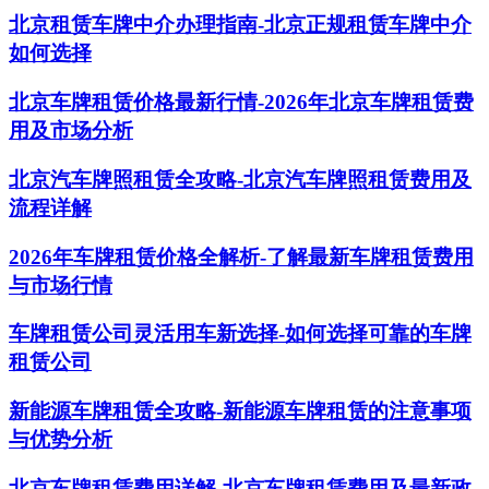
北京租赁车牌中介办理指南-北京正规租赁车牌中介
如何选择
北京车牌租赁价格最新行情-2026年北京车牌租赁费
用及市场分析
北京汽车牌照租赁全攻略-北京汽车牌照租赁费用及
流程详解
2026年车牌租赁价格全解析-了解最新车牌租赁费用
与市场行情
车牌租赁公司灵活用车新选择-如何选择可靠的车牌
租赁公司
新能源车牌租赁全攻略-新能源车牌租赁的注意事项
与优势分析
北京车牌租赁费用详解-北京车牌租赁费用及最新政