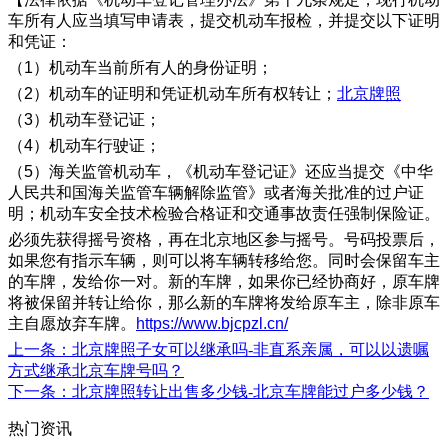
车所有人应当填写申请表，提交机动车报检，并提交以下证明
和凭证：
（1）机动车当前所有人的身份证明；
（2）机动车的证明和凭证机动车所有权转让；
北京牌照
（3）机动车登记证；
（4）机动车行驶证；
（5）海关监管机动车，《机动车登记证》还应当提交《中华
人民共和国海关监管车辆解除监管》或者海关批准的过户证
明；机动车安全技术检验合格证和交通事故责任强制保险证。
必须先获得摇号资格，再在北京地区参与摇号。号码投票后，
如果您有指示车辆，则可以将车辆转移给您。同时会保留车主
的车牌，发给你一对。新的车牌，如果你已经协商好，原车牌
将被保留并转让给你，那么新的车牌将发给原车主，除非原车
主自愿放弃车牌。
https://www.bjcpzl.cn/
上一条
：北京牌照子女可以继承吗-非直系亲属，可以以遗嘱
方式继承北京车牌号吗？
下一条
：北京牌照转让出售多少钱-北京车牌能过户多少钱？
热门资讯