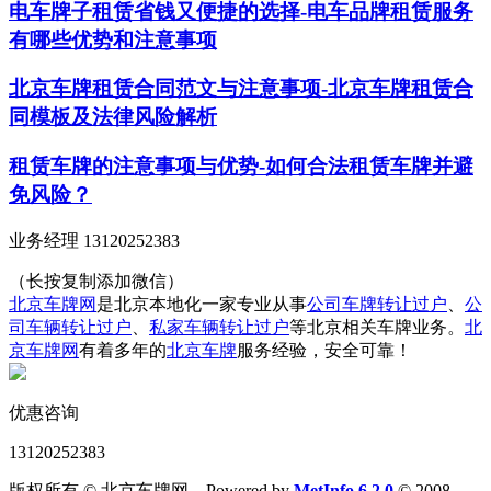
电车牌子租赁省钱又便捷的选择-电车品牌租赁服务
有哪些优势和注意事项
北京车牌租赁合同范文与注意事项-北京车牌租赁合
同模板及法律风险解析
租赁车牌的注意事项与优势-如何合法租赁车牌并避
免风险？
业务经理 13120252383
（长按复制添加微信）
北京车牌网
是北京本地化一家专业从事
公司车牌转让过户
、
公
司车辆转让过户
、
私家车辆转让过户
等北京相关车牌业务。
北
京车牌网
有着多年的
北京车牌
服务经验，安全可靠！
优惠咨询
13120252383
版权所有 © 北京车牌网 Powered by
MetInfo 6.2.0
© 2008-