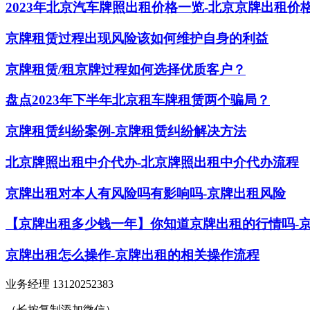
2023年北京汽车牌照出租价格一览-北京京牌出租价
京牌租赁过程出现风险该如何维护自身的利益
京牌租赁/租京牌过程如何选择优质客户？
盘点2023年下半年北京租车牌租赁两个骗局？
京牌租赁纠纷案例-京牌租赁纠纷解决方法
北京牌照出租中介代办-北京牌照出租中介代办流程
京牌出租对本人有风险吗有影响吗-京牌出租风险
【京牌出租多少钱一年】你知道京牌出租的行情吗-
京牌出租怎么操作-京牌出租的相关操作流程
业务经理 13120252383
（长按复制添加微信）