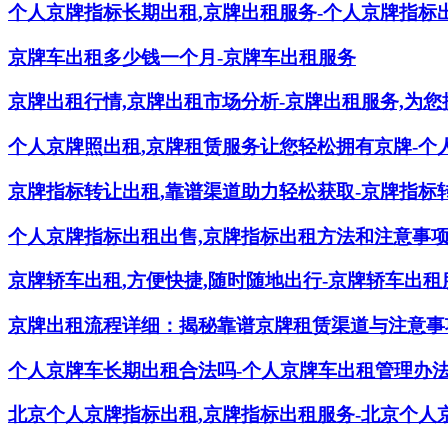
个人京牌指标长期出租,京牌出租服务-个人京牌指标
京牌车出租多少钱一个月-京牌车出租服务
京牌出租行情,京牌出租市场分析-京牌出租服务,为
个人京牌照出租,京牌租赁服务让您轻松拥有京牌-个
京牌指标转让出租,靠谱渠道助力轻松获取-京牌指标
个人京牌指标出租出售,京牌指标出租方法和注意事项
京牌轿车出租,方便快捷,随时随地出行-京牌轿车出租
京牌出租流程详细：揭秘靠谱京牌租赁渠道与注意事
个人京牌车长期出租合法吗-个人京牌车出租管理办
北京个人京牌指标出租,京牌指标出租服务-北京个人