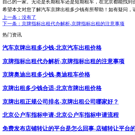
自己的一家。无论是长期租车还是短期租车，在北京都能找到
希望本文对您了解汽车京牌出租多少钱有所帮助！如有疑问，
上一条
：没有了
下一条
：京牌指标出租代办解析-京牌指标出租的注意事项
热门资讯
汽车京牌出租多少钱-北京汽车出租价格
京牌指标出租代办解析-京牌指标出租的注意事项
京牌奥迪出租多少钱-奥迪租车价格
京牌出租多少钱合适-北京市牌出租价格
京牌出租正规公司排名-京牌出租公司哪家好？
北京公户车指标申请-北京公户车指标申请流程
免费发布店铺转让的平台是怎么回事-店铺转让平台