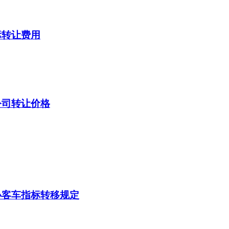
标转让费用
公司转让价格
小客车指标转移规定