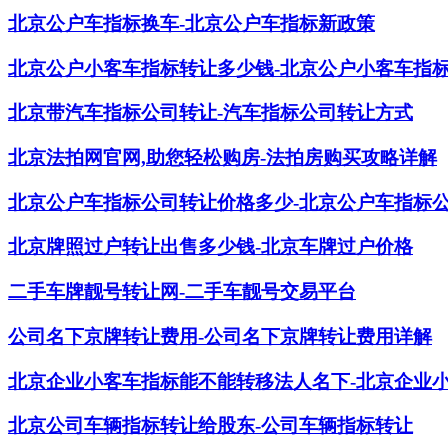
北京公户车指标换车-北京公户车指标新政策
北京公户小客车指标转让多少钱-北京公户小客车指
北京带汽车指标公司转让-汽车指标公司转让方式
北京法拍网官网,助您轻松购房-法拍房购买攻略详解
北京公户车指标公司转让价格多少-北京公户车指标
北京牌照过户转让出售多少钱-北京车牌过户价格
二手车牌靓号转让网-二手车靓号交易平台
公司名下京牌转让费用-公司名下京牌转让费用详解
北京企业小客车指标能不能转移法人名下-北京企业
北京公司车辆指标转让给股东-公司车辆指标转让