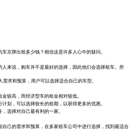
汽车京牌出租多少钱？相信这是许多人心中的疑问。
的人来说，购车并不是最好的选择，因此他们会选择租车。所
人需求和预算，用户可以选择适合自己的车型。
租金较高，而经济型车的租金相对较低。
行计划，可以选择较长的租期，以获得更多的优惠。
务，选择对自己最有利的一家。
据自己的需求和预算，在多家租车公司中进行选择，找到最适合