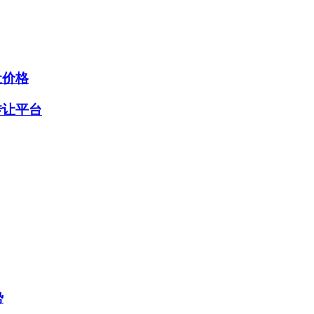
让价格
转让平台
势