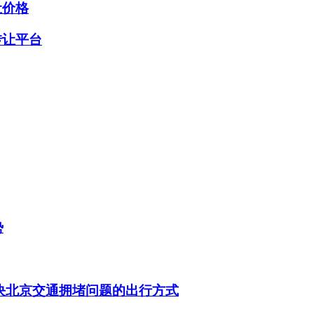
让价格
转让平台
势
决北京交通拥堵问题的出行方式