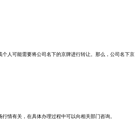
或个人可能需要将公司名下的京牌进行转让。那么，公司名下京
场行情有关，在具体办理过程中可以向相关部门咨询。