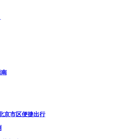
？
指南
,北京市区便捷出行
测