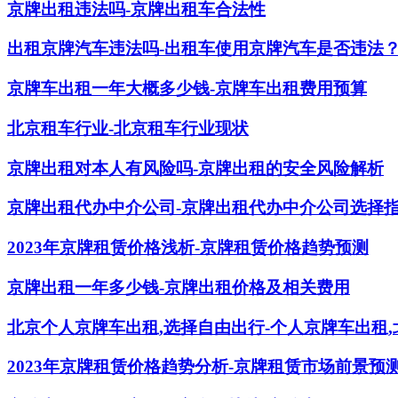
京牌出租违法吗-京牌出租车合法性
出租京牌汽车违法吗-出租车使用京牌汽车是否违法
京牌车出租一年大概多少钱-京牌车出租费用预算
北京租车行业-北京租车行业现状
京牌出租对本人有风险吗-京牌出租的安全风险解析
京牌出租代办中介公司-京牌出租代办中介公司选择
2023年京牌租赁价格浅析-京牌租赁价格趋势预测
京牌出租一年多少钱-京牌出租价格及相关费用
北京个人京牌车出租,选择自由出行-个人京牌车出租
2023年京牌租赁价格趋势分析-京牌租赁市场前景预