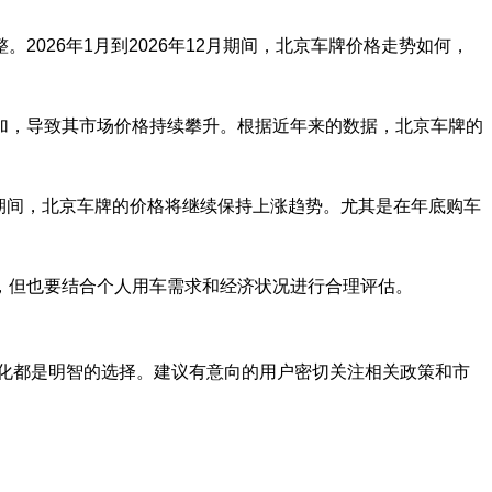
026年1月到2026年12月期间，北京车牌价格走势如何，
加，导致其市场价格持续攀升。根据近年来的数据，北京车牌的
6月期间，北京车牌的价格将继续保持上涨趋势。尤其是在年底购车
，但也要结合个人用车需求和经济状况进行合理评估。
变化都是明智的选择。建议有意向的用户密切关注相关政策和市