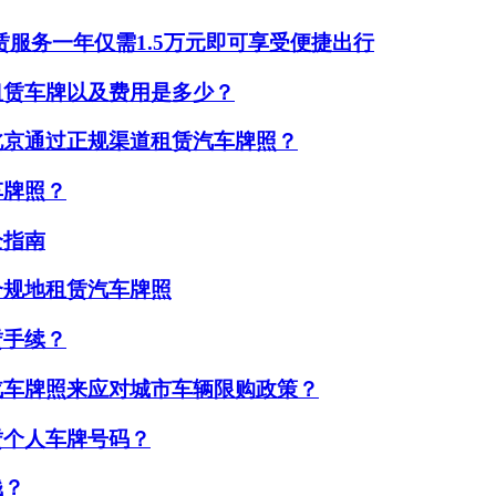
赁服务一年仅需1.5万元即可享受便捷出行
租赁车牌以及费用是多少？
北京通过正规渠道租赁汽车牌照？
车牌照？
全指南
合规地租赁汽车牌照
赁手续？
汽车牌照来应对城市车辆限购政策？
赁个人车牌号码？
钱？