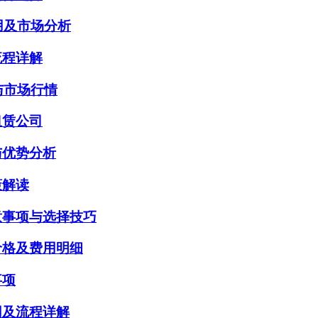
用及市场分析
流程详解
与市场行情
租赁公司
与优势分析
策解读
意事项与选择技巧
价格及费用明细
事项
用及流程详解