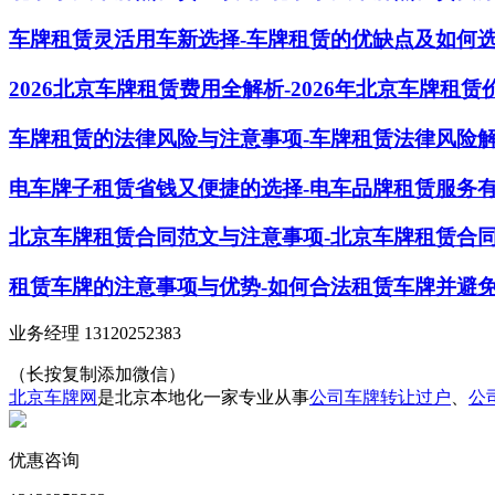
车牌租赁灵活用车新选择-车牌租赁的优缺点及如何
2026北京车牌租赁费用全解析-2026年北京车牌租
车牌租赁的法律风险与注意事项-车牌租赁法律风险
电车牌子租赁省钱又便捷的选择-电车品牌租赁服务
北京车牌租赁合同范文与注意事项-北京车牌租赁合
租赁车牌的注意事项与优势-如何合法租赁车牌并避
业务经理 13120252383
（长按复制添加微信）
北京车牌网
是北京本地化一家专业从事
公司车牌转让过户
、
公
优惠咨询