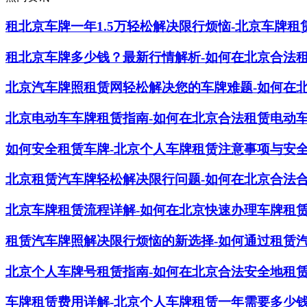
租北京车牌一年1.5万轻松解决限行烦恼-北京车牌租
租北京车牌多少钱？最新行情解析-如何在北京合法
北京汽车牌照租赁网轻松解决您的车牌难题-如何在
北京电动车车牌租赁指南-如何在北京合法租赁电动
如何安全租赁车牌-北京个人车牌租赁注意事项与安
北京租赁汽车牌轻松解决限行问题-如何在北京合法
北京车牌租赁流程详解-如何在北京快速办理车牌租
租赁汽车牌照解决限行烦恼的新选择-如何通过租赁
北京个人车牌号租赁指南-如何在北京合法安全地租
车牌租赁费用详解-北京个人车牌租赁一年需要多少