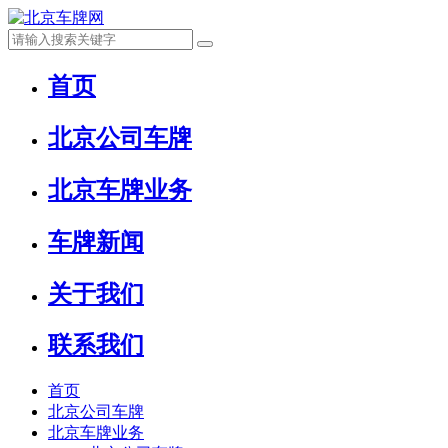
首页
北京公司车牌
北京车牌业务
车牌新闻
关于我们
联系我们
首页
北京公司车牌
北京车牌业务