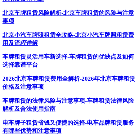
北京车牌租赁风险解析-北京车牌租赁的风险与注意
事项
北京小汽车牌照租赁全攻略-北京小汽车牌照租赁费
用及流程详解
车牌租赁灵活用车新选择-车牌租赁的优缺点及如何
选择靠谱平台
2026北京车牌租赁费用全解析-2026年北京车牌租赁
价格及注意事项
车牌租赁的法律风险与注意事项-车牌租赁法律风险
解析及合法使用指南
电车牌子租赁省钱又便捷的选择-电车品牌租赁服务
有哪些优势和注意事项