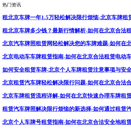
热门资讯
租北京车牌一年1.5万轻松解决限行烦恼-北京车牌租
租北京车牌多少钱？最新行情解析-如何在北京合法
北京汽车牌照租赁网轻松解决您的车牌难题-如何在
北京电动车车牌租赁指南-如何在北京合法租赁电动
如何安全租赁车牌-北京个人车牌租赁注意事项与安
北京租赁汽车牌轻松解决限行问题-如何在北京合法
北京车牌租赁流程详解-如何在北京快速办理车牌租
租赁汽车牌照解决限行烦恼的新选择-如何通过租赁
北京个人车牌号租赁指南-如何在北京合法安全地租