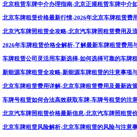
北京租赁车牌中介办理指南-北京正规租赁车牌中介
北京车牌租赁价格最新行情-2026年北京车牌租赁费
北京汽车牌照租赁全攻略-北京汽车牌照租赁费用及
2026年车牌租赁价格全解析-了解最新车牌租赁费用
车牌租赁公司灵活用车新选择-如何选择可靠的车牌
新能源车牌租赁全攻略-新能源车牌租赁的注意事项
北京车牌租赁费用详解-北京车牌租赁费用及最新政
车牌号租赁如何合法高效获取车牌-车牌号租赁的注
北京汽车牌照租赁价格最新信息-北京汽车牌照租赁
北京车牌租赁风险解析-北京车牌租赁的风险与注意