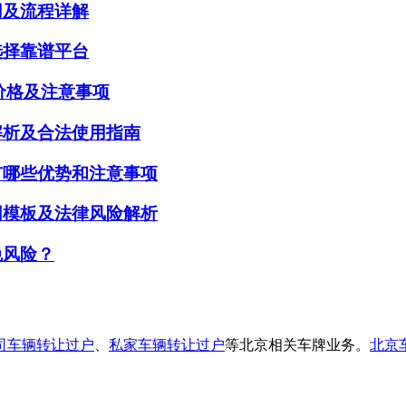
用及流程详解
选择靠谱平台
赁价格及注意事项
解析及合法使用指南
有哪些优势和注意事项
同模板及法律风险解析
免风险？
司车辆转让过户
、
私家车辆转让过户
等北京相关车牌业务。
北京