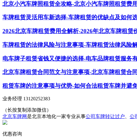
北京小汽车牌照租赁全攻略-北京小汽车牌照租赁费
车牌租赁灵活用车新选择-车牌租赁的优缺点及如何
2026北京车牌租赁费用全解析-2026年北京车牌租
车牌租赁的法律风险与注意事项-车牌租赁法律风险
电车牌子租赁省钱又便捷的选择-电车品牌租赁服务
北京车牌租赁合同范文与注意事项-北京车牌租赁合
租赁车牌的注意事项与优势-如何合法租赁车牌并避
业务经理 13120252383
（长按复制添加微信）
北京车牌网
是北京本地化一家专业从事
公司车牌转让过户
、
公
优惠咨询