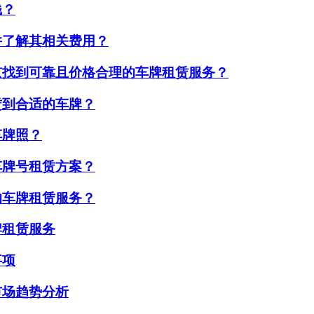
钱？
并了解其相关费用？
京找到可靠且价格合理的车牌租赁服务？
赁到合适的车牌？
车牌照？
车牌号租赁方案？
的车牌租赁服务？
牌租赁服务
事项
市场趋势分析