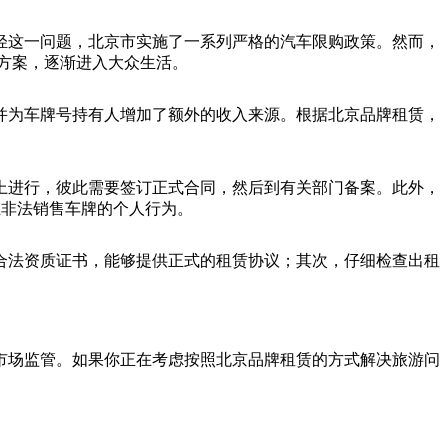
轻这一问题，北京市实施了一系列严格的汽车限购政策。然而，
决方案，逐渐进入大众生活。
并为车牌号持有人增加了额外的收入来源。根据北京品牌租赁，
上进行，彼此需要签订正式合同，然后到有关部门备案。此外，
止非法销售车牌的个人行为。
合法资质证书，能够提供正式的租赁协议；其次，仔细检查出租
市场监管。如果你正在考虑按照北京品牌租赁的方式解决旅游问