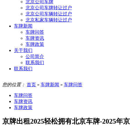
北京公司车牌
北京公司车牌转让过户
北京公司车辆转让过户
北京私家车辆转让过户
车牌新闻
车牌问答
车牌资讯
车牌政策
关于我们
公司简介
联系我们
联系我们
您的位置：
首页
»
车牌新闻
»
车牌问答
车牌问答
车牌资讯
车牌政策
京牌出租2025轻松拥有北京车牌-2025