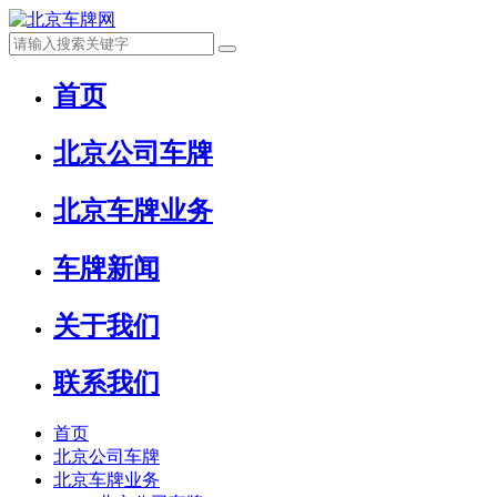
首页
北京公司车牌
北京车牌业务
车牌新闻
关于我们
联系我们
首页
北京公司车牌
北京车牌业务