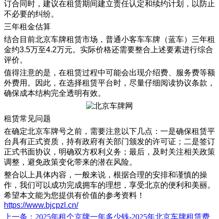
订合同时，建议在租赁期间建立责任认定和续约计划，以防止
不必要的纠纷。
三年租金估算
结合目前北京车牌租赁市场，普通小客车车牌（蓝车）三年租
金约3.5万至4.2万元。实际价格还需要整合上述要素进行综合
评价。
值得注意的是，在租赁过程中可能会出现介绍费、服务费等额
外费用。因此，在选择租赁平台时，尽量仔细阅读协议条款，
确保成本结构完全透明有效。
租赁常见问题
在确定北京车牌号之前，需要注意以下几点：一是确保租赁平
台具有正式资质，持有政府有关部门颁发的许可证；二是签订
正式书面协议，明确双方权利义务；最后，及时关注相关政策
调整，避免政策变化带来的潜在风险。
整合以上具体内容，一般来说，根据合理的安排和谨慎的操
作，我们可以成功完成拥车的理想，享受北京的便利和美丽。
希望本文能为您提供有价值的参考资料！
https://www.bjcpzl.cn/
上一条
：2025年租个京牌一年多少钱-2025年北京车牌租赁费