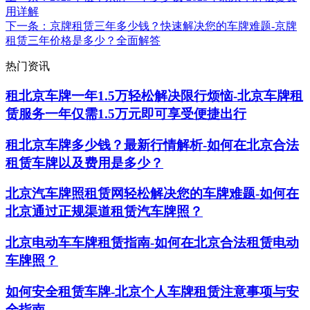
用详解
下一条
：京牌租赁三年多少钱？快速解决您的车牌难题-京牌
租赁三年价格是多少？全面解答
热门资讯
租北京车牌一年1.5万轻松解决限行烦恼-北京车牌租
赁服务一年仅需1.5万元即可享受便捷出行
租北京车牌多少钱？最新行情解析-如何在北京合法
租赁车牌以及费用是多少？
北京汽车牌照租赁网轻松解决您的车牌难题-如何在
北京通过正规渠道租赁汽车牌照？
北京电动车车牌租赁指南-如何在北京合法租赁电动
车牌照？
如何安全租赁车牌-北京个人车牌租赁注意事项与安
全指南