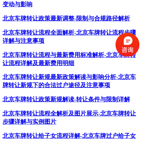
变动与影响
北京车牌转让政策最新调整-限制与合规路径解析
北京车牌转让流程全面解析-北京车牌转让流程步骤
详解与注意事项
北京车牌转让流程与最新费用标准解析-北京车牌转
让流程详解及最新费用明细
北京车牌转让新规最新政策解读与影响分析-北京车
牌转让新规下的合法过户途径及注意事项
北京车牌转让政策新规解读-转让条件与限制详解
北京车牌转让流程全解析及图片展示-北京车牌转让
步骤详解与实例图片
北京车牌转让给子女流程详解-北京车牌过户给子女