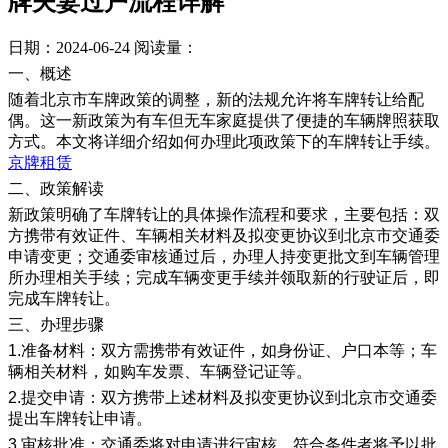
牌夫妻过户流程详解
日期：2024-06-24
阅读量：
一、概述
随着北京市车牌政策的调整，新的法规允许将车牌转让给配
偶。这一新政策为有车但无车家庭提供了便捷的车辆牌照获取
方式。本文将详细介绍如何办理此项政策下的车牌转让手续。
京牌租赁
二、政策解读
新政策明确了车牌转让的具体操作流程和要求，主要包括：双
方携带有效证件、车辆相关材料及拟变更协议到北京市交通委
申请变更；交通委审核通过后，办理人持变更批文到车辆管理
所办理相关手续；完成车辆变更手续并领取新的行驶证后，即
完成车牌转让。
三、办理步骤
1.准备材料：双方需携带有效证件，如身份证、户口本等；车
辆相关材料，如购车发票、车辆登记证等。
2.提交申请：双方携带上述材料及拟变更协议到北京市交通委
提出车牌转让申请。
3.审核批准：交通委将对申请进行审核，符合条件者将予以批