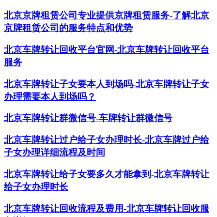
北京京牌租赁公司专业提供京牌租赁服务-了解北京
京牌租赁公司的服务特点和优势
北京车牌转让回收平台官网-北京车牌转让回收平台
服务
北京车牌转让子女要本人到场吗-北京车牌转让子女
办理需要本人到场吗？
北京车牌转让群微信号-车牌转让群微信号
北京车牌转让过户给子女办理时长-北京车牌过户给
子女办理详细流程及时间
北京车牌转让给子女要多久才能拿到-北京车牌转让
给子女办理时长
北京车牌转让回收流程及费用-北京车牌转让回收服