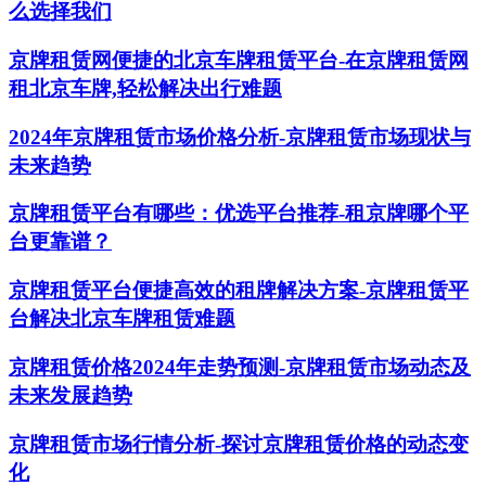
么选择我们
京牌租赁网便捷的北京车牌租赁平台-在京牌租赁网
租北京车牌,轻松解决出行难题
2024年京牌租赁市场价格分析-京牌租赁市场现状与
未来趋势
京牌租赁平台有哪些：优选平台推荐-租京牌哪个平
台更靠谱？
京牌租赁平台便捷高效的租牌解决方案-京牌租赁平
台解决北京车牌租赁难题
京牌租赁价格2024年走势预测-京牌租赁市场动态及
未来发展趋势
京牌租赁市场行情分析-探讨京牌租赁价格的动态变
化