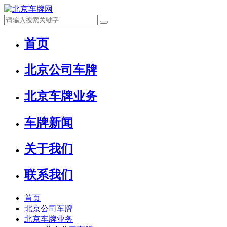
首页
北京公司车牌
北京车牌业务
车牌新闻
关于我们
联系我们
首页
北京公司车牌
北京车牌业务