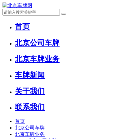
首页
北京公司车牌
北京车牌业务
车牌新闻
关于我们
联系我们
首页
北京公司车牌
北京车牌业务