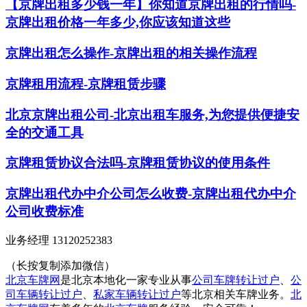
【京牌出租多少钱一年】你知道京牌出租的行情吗-
京牌出租价格一年多少,你应该知道这些
京牌出租怎么操作-京牌出租的相关操作流程
京牌租用流程-京牌租赁步骤
北京京牌出租公司-北京出租车服务,为您提供便捷安
全的交通工具
京牌租赁协议合法吗-京牌租赁协议的使用条件
京牌出租代办中介公司怎么收费-京牌出租代办中介
公司收费标准
业务经理 13120252383
（长按复制添加微信）
北京车牌网
是北京本地化一家专业从事
公司车牌转让过户
、
公
司车辆转让过户
、
私家车辆转让过户
等北京相关车牌业务。
北