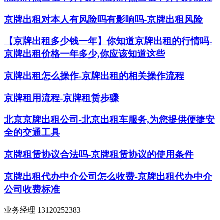
京牌出租对本人有风险吗有影响吗-京牌出租风险
【京牌出租多少钱一年】你知道京牌出租的行情吗-
京牌出租价格一年多少,你应该知道这些
京牌出租怎么操作-京牌出租的相关操作流程
京牌租用流程-京牌租赁步骤
北京京牌出租公司-北京出租车服务,为您提供便捷安
全的交通工具
京牌租赁协议合法吗-京牌租赁协议的使用条件
京牌出租代办中介公司怎么收费-京牌出租代办中介
公司收费标准
业务经理 13120252383