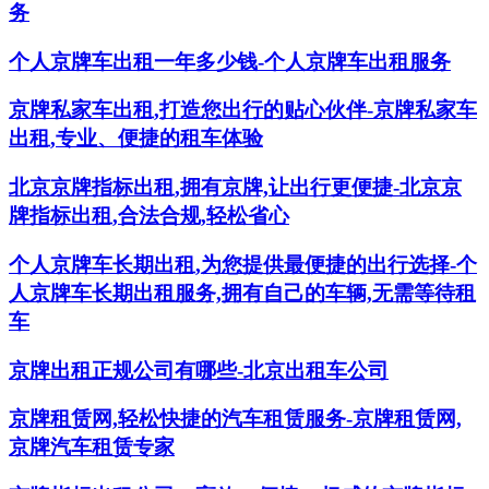
务
个人京牌车出租一年多少钱-个人京牌车出租服务
京牌私家车出租,打造您出行的贴心伙伴-京牌私家车
出租,专业、便捷的租车体验
北京京牌指标出租,拥有京牌,让出行更便捷-北京京
牌指标出租,合法合规,轻松省心
个人京牌车长期出租,为您提供最便捷的出行选择-个
人京牌车长期出租服务,拥有自己的车辆,无需等待租
车
京牌出租正规公司有哪些-北京出租车公司
京牌租赁网,轻松快捷的汽车租赁服务-京牌租赁网,
京牌汽车租赁专家