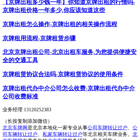
【京牌出租多少钱一年】你知道京牌出租的行情吗-
京牌出租价格一年多少,你应该知道这些
京牌出租怎么操作-京牌出租的相关操作流程
京牌租用流程-京牌租赁步骤
北京京牌出租公司-北京出租车服务,为您提供便捷安
全的交通工具
京牌租赁协议合法吗-京牌租赁协议的使用条件
京牌出租代办中介公司怎么收费-京牌出租代办中介
公司收费标准
业务经理 13120252383
（长按复制添加微信）
北京车牌网
是北京本地化一家专业从事
公司车牌转让过户
、
公
司车辆转让过户
、
私家车辆转让过户
等北京相关车牌业务。
北