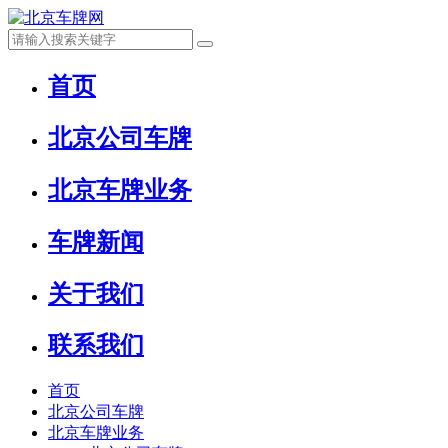
首页
北京公司车牌
北京车牌业务
车牌新闻
关于我们
联系我们
首页
北京公司车牌
北京车牌业务