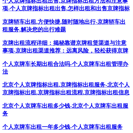
个人京牌指标出租出售,京牌指标出租方法和注意事
项-个人京牌指标出租出售,怎样出租和出售京牌指标
京牌轿车出租,方便快捷,随时随地出行-京牌轿车出
租服务,解决您的出行难题
京牌出租流程详细：揭秘靠谱京牌租赁渠道与注意
事项-京牌出租渠道推荐：远离风险，轻松获得京牌
个人京牌车长期出租合法吗-个人京牌车出租管理办
法
北京个人京牌指标出租,京牌指标出租服务-北京个人
京牌指标出租,京牌指标出租流程,京牌指标出租信息
北京个人京牌车出租多少钱-北京个人京牌车出租服
务
个人京牌车出租一年多少钱-个人京牌车出租服务