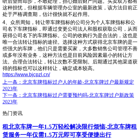
听后望而却步，不敢处理，担心婚后财产问题。买卖双方都有
这种担忧，但根据车辆管理办公室的最新政策，该方法目前正
处于严格调查期，估计很快就不起作用。
4、众所周知，转让带车牌指标的公司分为个人车牌指标和公
司名下车牌指标，即通过变更公司法人和股权获取公司，从而
获得公司名下的车牌指标。公司的收购行为是合法的，这也是
唯一合法转让指标的途径。选择这种方式获得北京车牌的是一
些强大的车牌，他们只是需要买家，大多数销售公司管理不善
或多年没有业务，这种方法也是目前风险因素最小的转让方
法。合理合法转让，转让次数不受限制。后期通过其他渠道获
得的指标也可以这样转让，确定成本较高。
https://www.bjcpzl.cn/
上一条
：北京车牌指标过户人的年龄-北京车牌过户最新规定
2023年
下一条
：北京车牌指标过户需要预约吗-北京车牌过户新政策
2023年
热门资讯
租北京车牌一年1.5万轻松解决限行烦恼-北京车牌租
赁服务一年仅需1.5万元即可享受便捷出行