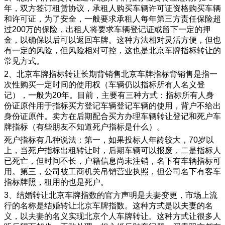
年，双方签订租赁协议，承租人购买车辆许可证资格购买车辆
和许可证，为了安全，一般要求承租人每年第三方责任保险超
过200万的保险，出租人将要求车辆登记证或留下一定的押
金，以确保以后可以返回车牌。这种方法相对灵活方便，但也
有一定的风险，但风险相对可控，这也是北京车牌指标转让的
常见方式。
2、北京车牌指标转让长期背销售北京车牌指标背销售是指一
次性购买一定时间的使用权（车辆仍以指标所有人名义登
记），一般为20年。目前，主要有三种方式：指标所有人身
份证原件用于指标买方登记车辆登记车辆的使用，背户不给出
身份证原件。卖方在后期配合买方办理车辆转让登记和死户车
牌指标（有些朋友不知道死户指标是什么）。
死户指标有几种说法：第一，如果投标人年龄较大，70岁以
上，当死户指标出租转让时，后期车辆可以报废，二是指标人
已死亡，但时间不长，户籍信息尚未注销，名下有车辆指标可
用。第三，公司被工商机关吊销营业执照，但公司名下有客车
指标牌照，租用的也是死户。
3、结婚转让北京车牌指数的官方声明是夫妻变更，市场上流
行的名称是结婚转让北京车牌指数。这种方式是以夫妻的名
义，以夫妻的名义实现北京个人车牌转让。这种方式让很多人