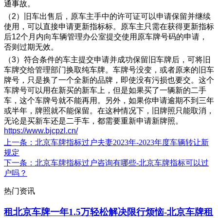
通事故。
（2）旧车出售后，原车主手中的许可证可以申请保留并继续
使用，可以直接申请更新指标标。原车主只需在获得更新指标
后12个月内向车辆管理办公室提交使用原车牌号码的申请，
否则过期无效。
（3）符合条件的车主提交申请并成功保留旧车牌后，可将旧
车牌交给管理部门换取纯车牌。车牌号没变，或者原来的旧车
牌号，只是换了一个全新的品牌，即使没有污损也要交。这个
车牌号可以用在新买的新车上，但是如果买了一辆新的二手
车，这个车牌号就不能再用。另外，如果你申请逾期不到三年
或半年，牌照就不能保留。在这种情况下，旧牌照只能取消，
无论是买新车还是二手车，都需要重新申请新牌照。
https://www.bjcpzl.cn/
上一条
：北京车牌指标过户夫妻2023年-2023年度车辆转让新
规定
下一条
：北京车牌指标过户咨询有哪些-北京车牌指标可以过
户吗？
热门资讯
租北京车牌一年1.5万轻松解决限行烦恼-北京车牌租