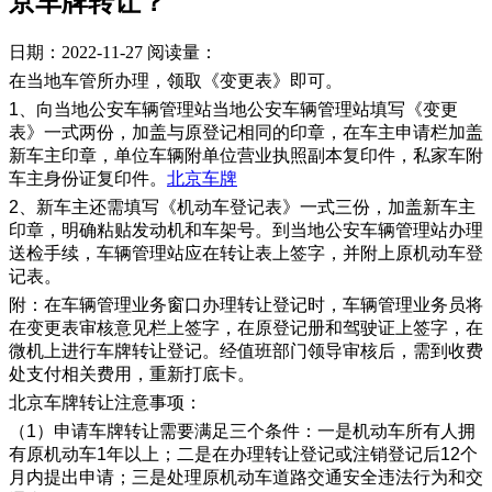
京车牌转让？
日期：2022-11-27
阅读量：
在当地车管所办理，领取《变更表》即可。
1、向当地公安车辆管理站当地公安车辆管理站填写《变更
表》一式两份，加盖与原登记相同的印章，在车主申请栏加盖
新车主印章，单位车辆附单位营业执照副本复印件，私家车附
车主身份证复印件。
北京车牌
2、新车主还需填写《机动车登记表》一式三份，加盖新车主
印章，明确粘贴发动机和车架号。到当地公安车辆管理站办理
送检手续，车辆管理站应在转让表上签字，并附上原机动车登
记表。
附：在车辆管理业务窗口办理转让登记时，车辆管理业务员将
在变更表审核意见栏上签字，在原登记册和驾驶证上签字，在
微机上进行车牌转让登记。经值班部门领导审核后，需到收费
处支付相关费用，重新打底卡。
北京车牌转让注意事项：
（1）申请车牌转让需要满足三个条件：一是机动车所有人拥
有原机动车1年以上；二是在办理转让登记或注销登记后12个
月内提出申请；三是处理原机动车道路交通安全违法行为和交