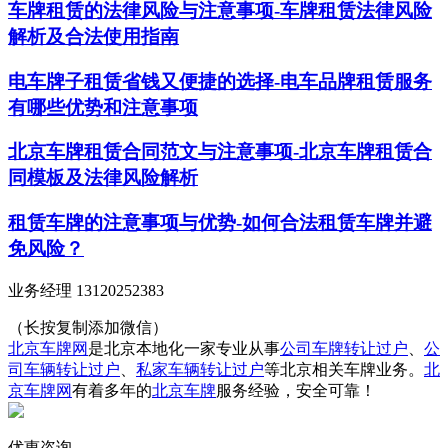
车牌租赁的法律风险与注意事项-车牌租赁法律风险
解析及合法使用指南
电车牌子租赁省钱又便捷的选择-电车品牌租赁服务
有哪些优势和注意事项
北京车牌租赁合同范文与注意事项-北京车牌租赁合
同模板及法律风险解析
租赁车牌的注意事项与优势-如何合法租赁车牌并避
免风险？
业务经理 13120252383
（长按复制添加微信）
北京车牌网
是北京本地化一家专业从事
公司车牌转让过户
、
公
司车辆转让过户
、
私家车辆转让过户
等北京相关车牌业务。
北
京车牌网
有着多年的
北京车牌
服务经验，安全可靠！
优惠咨询