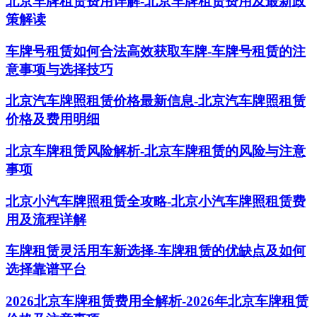
北京车牌租赁费用详解-北京车牌租赁费用及最新政
策解读
车牌号租赁如何合法高效获取车牌-车牌号租赁的注
意事项与选择技巧
北京汽车牌照租赁价格最新信息-北京汽车牌照租赁
价格及费用明细
北京车牌租赁风险解析-北京车牌租赁的风险与注意
事项
北京小汽车牌照租赁全攻略-北京小汽车牌照租赁费
用及流程详解
车牌租赁灵活用车新选择-车牌租赁的优缺点及如何
选择靠谱平台
2026北京车牌租赁费用全解析-2026年北京车牌租赁