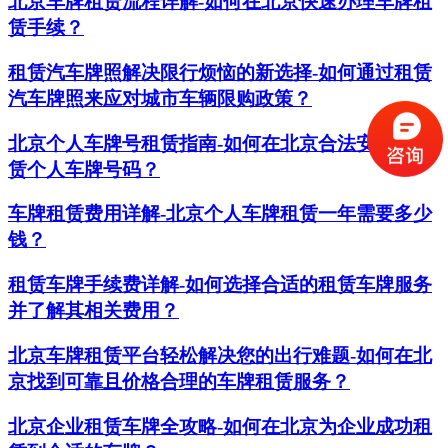
北京车牌租赁流程详解-如何在北京快速办理车牌租
赁手续？
租赁汽车牌照解决限行烦恼的新选择-如何通过租赁
汽车牌照来应对城市车辆限购政策？
北京个人车牌号租赁指南-如何在北京合法安全地租
赁个人车牌号码？
车牌租赁费用详解-北京个人车牌租赁一年需要多少
钱？
租赁车牌手续费详解-如何选择合适的租赁车牌服务
并了解其相关费用？
北京车牌租赁平台轻松解决您的出行难题-如何在北
京找到可靠且价格合理的车牌租赁服务？
北京企业租赁车牌全攻略-如何在北京为企业成功租