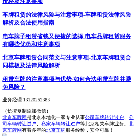
价格及注意事项
车牌租赁的法律风险与注意事项-车牌租赁法律风险
解析及合法使用指南
电车牌子租赁省钱又便捷的选择-电车品牌租赁服务
有哪些优势和注意事项
北京车牌租赁合同范文与注意事项-北京车牌租赁合
同模板及法律风险解析
租赁车牌的注意事项与优势-如何合法租赁车牌并避
免风险？
业务经理 13120252383
（长按复制添加微信）
北京车牌网
是北京本地化一家专业从事
公司车牌转让过户
、
公
司车辆转让过户
、
私家车辆转让过户
等北京相关车牌业务。
北
京车牌网
有着多年的
北京车牌
服务经验，安全可靠！