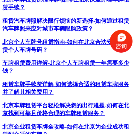
赁手续？
租赁汽车牌照解决限行烦恼的新选择-如何通过租赁
汽车牌照来应对城市车辆限购政策？
北京个人车牌号租赁指南-如何在北京合法安全地租
赁个人车牌号码？
车牌租赁费用详解-北京个人车牌租赁一年需要多少
钱？
租赁车牌手续费详解-如何选择合适的租赁车牌服务
并了解其相关费用？
北京车牌租赁平台轻松解决您的出行难题-如何在北
京找到可靠且价格合理的车牌租赁服务？
北京企业租赁车牌全攻略-如何在北京为企业成功租