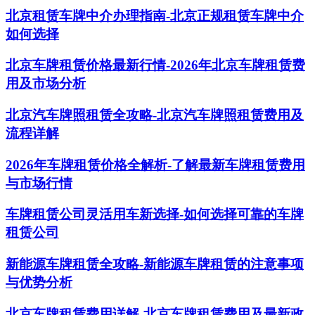
北京租赁车牌中介办理指南-北京正规租赁车牌中介
如何选择
北京车牌租赁价格最新行情-2026年北京车牌租赁费
用及市场分析
北京汽车牌照租赁全攻略-北京汽车牌照租赁费用及
流程详解
2026年车牌租赁价格全解析-了解最新车牌租赁费用
与市场行情
车牌租赁公司灵活用车新选择-如何选择可靠的车牌
租赁公司
新能源车牌租赁全攻略-新能源车牌租赁的注意事项
与优势分析
北京车牌租赁费用详解-北京车牌租赁费用及最新政