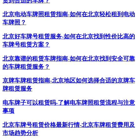
赁到合适的车牌？
北京电动车牌照租赁指南-如何在北京轻松租到电动
车牌照？
北京好车牌号租赁服务-如何在北京找到性价比高的
车牌号租赁方案？
北京靠谱的租赁车牌指南-如何在北京找到安全可靠
的车牌租赁服务？
京牌车牌租赁指南-北京地区如何选择合适的京牌车
牌租赁服务
电车牌子可以租赁吗-了解电车牌照租赁流程与注意
事项
北京车牌号租赁价格最新行情-北京车牌租赁费用及
市场趋势分析