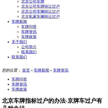
北京公司车牌
北京公司车牌转让过户
北京公司车辆转让过户
北京私家车辆转让过户
车牌新闻
车牌问答
车牌资讯
车牌政策
关于我们
公司简介
联系我们
联系我们
您的位置：
首页
»
车牌新闻
»
车牌资讯
车牌问答
车牌资讯
车牌政策
北京车牌指标过户的办法-京牌车过户有